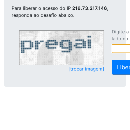
Para liberar o acesso
do IP
216.73.217.146
,
responda ao desafio abaixo.
Digite 
lado no
[trocar imagem]