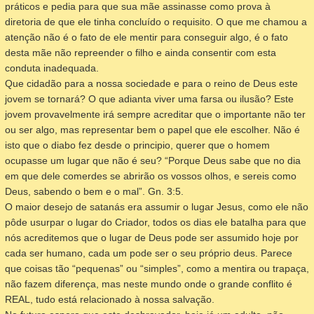
práticos e pedia para que sua mãe assinasse como prova à
diretoria de que ele tinha concluído o requisito. O que me chamou a
atenção não é o fato de ele mentir para conseguir algo, é o fato
desta mãe não repreender o filho e ainda consentir com esta
conduta inadequada.
Que cidadão para a nossa sociedade e para o reino de Deus este
jovem se tornará? O que adianta viver uma farsa ou ilusão? Este
jovem provavelmente irá sempre acreditar que o importante não ter
ou ser algo, mas representar bem o papel que ele escolher. Não é
isto que o diabo fez desde o principio, querer que o homem
ocupasse um lugar que não é seu? “Porque Deus sabe que no dia
em que dele comerdes se abrirão os vossos olhos, e sereis como
Deus, sabendo o bem e o mal”. Gn. 3:5.
O maior desejo de satanás era assumir o lugar Jesus, como ele não
pôde usurpar o lugar do Criador, todos os dias ele batalha para que
nós acreditemos que o lugar de Deus pode ser assumido hoje por
cada ser humano, cada um pode ser o seu próprio deus. Parece
que coisas tão “pequenas” ou “simples”, como a mentira ou trapaça,
não fazem diferença, mas neste mundo onde o grande conflito é
REAL, tudo está relacionado à nossa salvação.