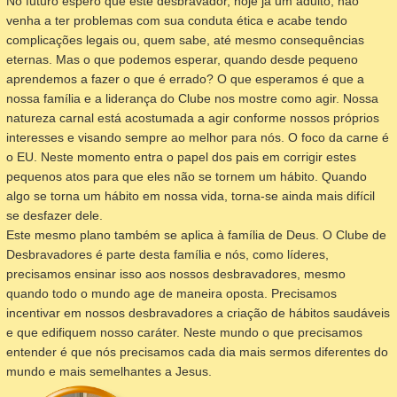
No futuro espero que este desbravador, hoje já um adulto, não
venha a ter problemas com sua conduta ética e acabe tendo
complicações legais ou, quem sabe, até mesmo consequências
eternas. Mas o que podemos esperar, quando desde pequeno
aprendemos a fazer o que é errado? O que esperamos é que a
nossa família e a liderança do Clube nos mostre como agir. Nossa
natureza carnal está acostumada a agir conforme nossos próprios
interesses e visando sempre ao melhor para nós. O foco da carne é
o EU. Neste momento entra o papel dos pais em corrigir estes
pequenos atos para que eles não se tornem um hábito. Quando
algo se torna um hábito em nossa vida, torna-se ainda mais difícil
se desfazer dele.
Este mesmo plano também se aplica à família de Deus. O Clube de
Desbravadores é parte desta família e nós, como líderes,
precisamos ensinar isso aos nossos desbravadores, mesmo
quando todo o mundo age de maneira oposta. Precisamos
incentivar em nossos desbravadores a criação de hábitos saudáveis
e que edifiquem nosso caráter. Neste mundo o que precisamos
entender é que nós precisamos cada dia mais sermos diferentes do
mundo e mais semelhantes a Jesus.