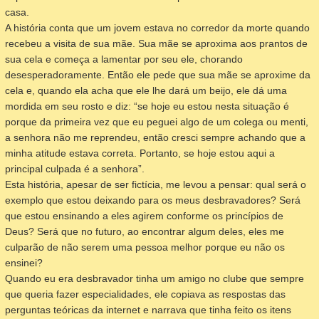
casa.
A história conta que um jovem estava no corredor da morte quando
recebeu a visita de sua mãe. Sua mãe se aproxima aos prantos de
sua cela e começa a lamentar por seu ele, chorando
desesperadoramente. Então ele pede que sua mãe se aproxime da
cela e, quando ela acha que ele lhe dará um beijo, ele dá uma
mordida em seu rosto e diz: “se hoje eu estou nesta situação é
porque da primeira vez que eu peguei algo de um colega ou menti,
a senhora não me reprendeu, então cresci sempre achando que a
minha atitude estava correta. Portanto, se hoje estou aqui a
principal culpada é a senhora”.
Esta história, apesar de ser fictícia, me levou a pensar: qual será o
exemplo que estou deixando para os meus desbravadores? Será
que estou ensinando a eles agirem conforme os princípios de
Deus? Será que no futuro, ao encontrar algum deles, eles me
culparão de não serem uma pessoa melhor porque eu não os
ensinei?
Quando eu era desbravador tinha um amigo no clube que sempre
que queria fazer especialidades, ele copiava as respostas das
perguntas teóricas da internet e narrava que tinha feito os itens