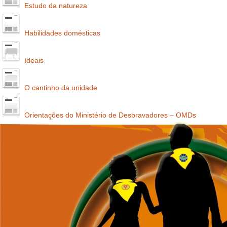
Estudo da natureza
Habilidades domésticas
Ideais
O cantinho da unidade
Orientações do Ministério de Desbravadores – OMDs