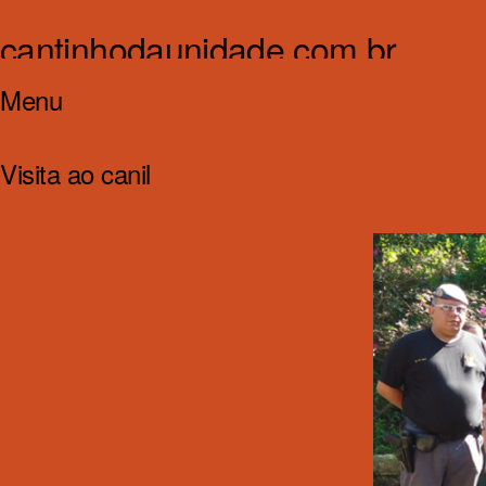
cantinhodaunidade.com.br
Menu
Cantinho da Unidade
Pular
Visita ao canil
para
o
dez
9
conteúdo