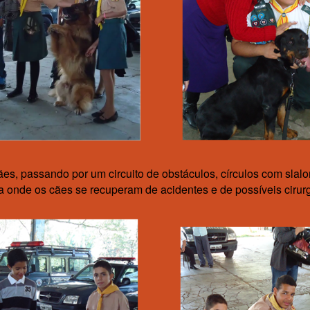
s, passando por um circuito de obstáculos, círculos com slalom
 onde os cães se recuperam de acidentes e de possíveis cirurg