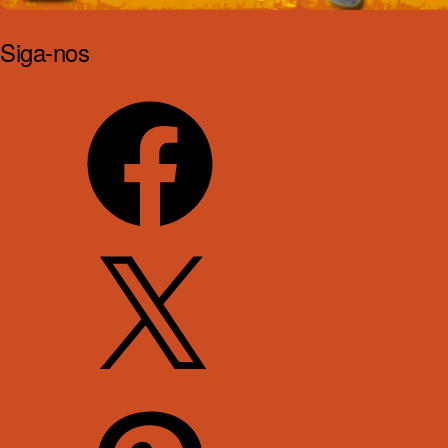
Siga-nos
Facebook
X
Pinterest