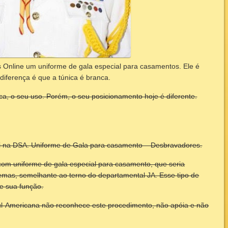
 Online um uniforme de gala especial para casamentos. Ele é
iferença é que a túnica é branca.
ca, o seu uso. Porém, o seu posicionamento hoje é diferente.
i na DSA. Uniforme de Gala para casamento – Desbravadores.
m uniforme de gala especial para casamento, que seria
emas, semelhante ao terno do departamental JA. Esse tipo de
e sua função.
ul-Americana não reconhece este procedimento, não apóia e não