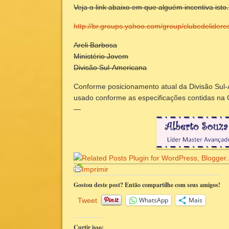
Veja o link abaixo em que alguém incentiva isto.
http://br.groups.yahoo.com/group/clubedelider
Areli Barbosa
Ministério Jovem
Divisão Sul-Americana
Conforme posicionamento atual da Divisão Sul-
usado conforme as especificações contidas na
—
Imprimir
Gostou deste post? Então compartilhe com seus amigos!
WhatsApp
Mais
Tweet
Curtir isso: