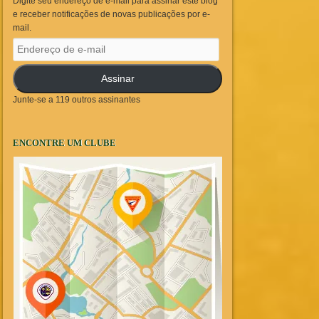
Digite seu endereço de e-mail para assinar este blog
e receber notificações de novas publicações por e-
mail.
Endereço
de
e-
Assinar
mail
Junte-se a 119 outros assinantes
ENCONTRE UM CLUBE