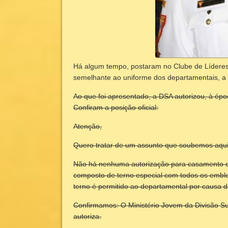
Há algum tempo, postaram no Clube de Líderes
semelhante ao uniforme dos departamentais, a d
Ao que foi apresentado, a DSA autorizou, à épo
Confiram a posição oficial:
Atenção,
Quero tratar de um assunto que soubemos aqu
Não há nenhuma autorização para casamento co
composto de terno especial com todos os embl
terno é permitido ao departamental por causa d
Confirmamos: O Ministério Jovem da Divisão S
autoriza.