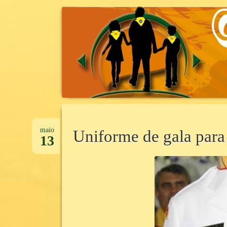
CANTINHO DA UNIDADE
CANTINHOD
Pular
para
maio
Uniforme de gala par
13
o
conteúdo