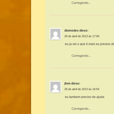
Carregando...
diomedes
disse:
26 de abril de 2013 às 17:00
eu ja sei o que é.mais eu presiso 
Carregando...
jhon
disse:
26 de abril de 2013 às 16:54
eu tambem preciso de ajuda
Carregando...