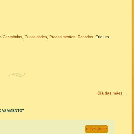
in
Cerimônias
,
Curiosidades
,
Procedimentos
,
Recados
. Crie um
Dia das mães
→
 CASAMENTO
”
RESPONDER