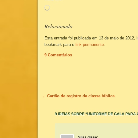
Carregando...
Relacionado
Esta entrada foi publicada em 13 de maio de 2012, 
bookmark para o
link permanente
.
9 Comentários
Navegação de posts
←
Cartão de registro da classe bíblica
9 IDEIAS SOBRE “
UNIFORME DE GALA PARA
Silas
disse: