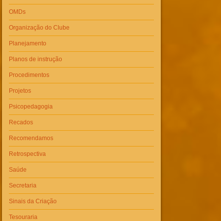
OMDs
Organização do Clube
Planejamento
Planos de instrução
Procedimentos
Projetos
Psicopedagogia
Recados
Recomendamos
Retrospectiva
Saúde
Secretaria
Sinais da Criação
Tesouraria