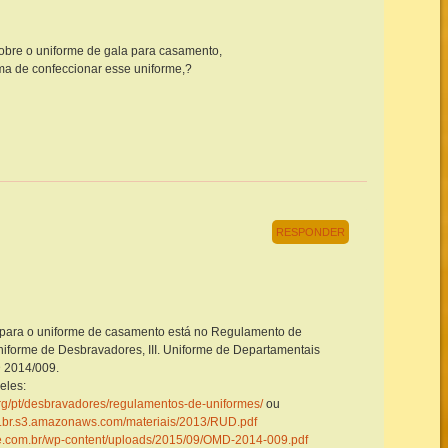
sobre o uniforme de gala para casamento,
ma de confeccionar esse uniforme,?
RESPONDER
para o uniforme de casamento está no Regulamento de
iforme de Desbravadores, III. Uniforme de Departamentais
 2014/009.
eles:
org/pt/desbravadores/regulamentos-de-uniformes/
ou
rg.br.s3.amazonaws.com/materiais/2013/RUD.pdf
de.com.br/wp-content/uploads/2015/09/OMD-2014-009.pdf