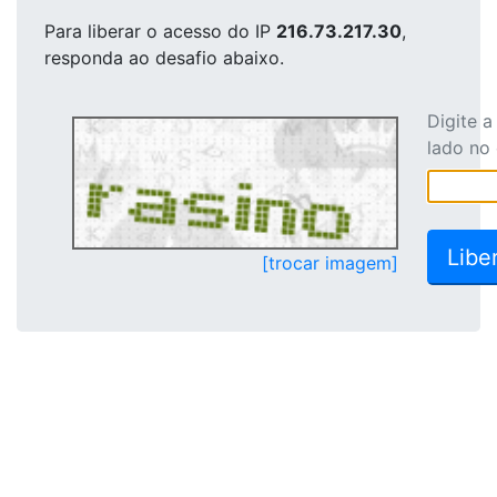
Para liberar o acesso
do IP
216.73.217.30
,
responda ao desafio abaixo.
Digite 
lado no
[trocar imagem]