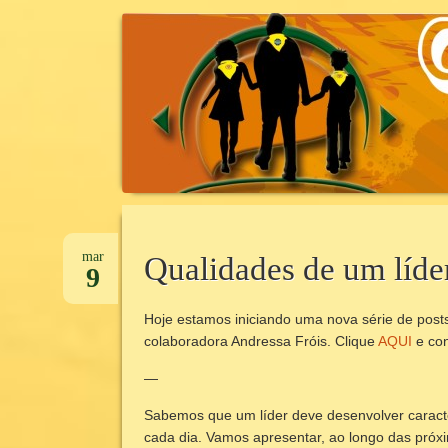
CANTINHO DA UNIDADE
CANTINHOD
Pular
para
mar
Qualidades de um líde
9
o
conteúdo
Hoje estamos iniciando uma nova série de pos
colaboradora Andressa Fróis. Clique
AQUI
e con
—
Sabemos que um líder deve desenvolver caracter
cada dia. Vamos apresentar, ao longo das pró