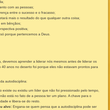
da;
mento com as pessoas;
erença entre o sucesso e o fracasso;
tará mais o resultado do que qualquer outra coisa;
s em bênçãos;
spectiva positiva;
 só porque pertencemos a Deus.
ina, devemos aprender a liderar nós mesmos antes de liderar os
am 40 anos no deserto foi porque eles não estavam prontos para
a autodisciplina:
 existe ou existiu um líder que não foi pressionado pelo tempo,
 não está no fato de a pessoa ter um plano. A chave para o
idade e libera-se do resto.
eu alvo:
Engana-se quem pensa que a autodisciplina pode ser