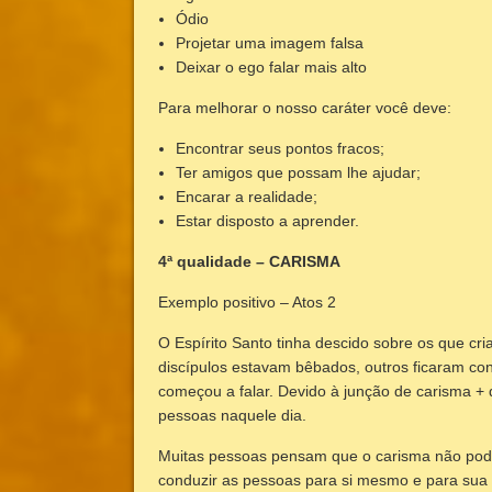
Ódio
Projetar uma imagem falsa
Deixar o ego falar mais alto
Para melhorar o nosso caráter você deve:
Encontrar seus pontos fracos;
Ter amigos que possam lhe ajudar;
Encarar a realidade;
Estar disposto a aprender.
4ª qualidade – CARISMA
Exemplo positivo – Atos 2
O Espírito Santo tinha descido sobre os que cr
discípulos estavam bêbados, outros ficaram co
começou a falar. Devido à junção de carisma + 
pessoas naquele dia.
Muitas pessoas pensam que o carisma não pode 
conduzir as pessoas para si mesmo e para sua