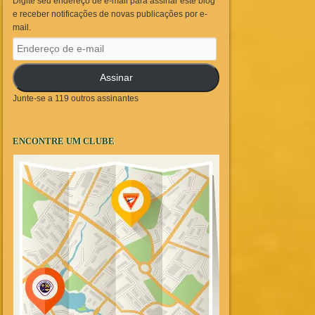
Digite seu endereço de e-mail para assinar este blog
e receber notificações de novas publicações por e-
mail.
Endereço
de
e-
Assinar
mail
Junte-se a 119 outros assinantes
ENCONTRE UM CLUBE