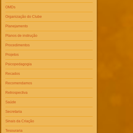
OMDs
Organização do Clube
Planejamento
Planos de instrução
Procedimentos
Projetos
Psicopedagogia
Recados
Recomendamos
Retrospectiva
Saúde
Secretaria
Sinais da Criação
Tesouraria