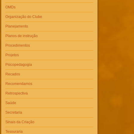
OMDs
Organização do Clube
Planejamento
Planos de instrução
Procedimentos
Projetos
Psicopedagogia
Recados
Recomendamos
Retrospectiva
Saúde
Secretaria
Sinais da Criação
Tesouraria