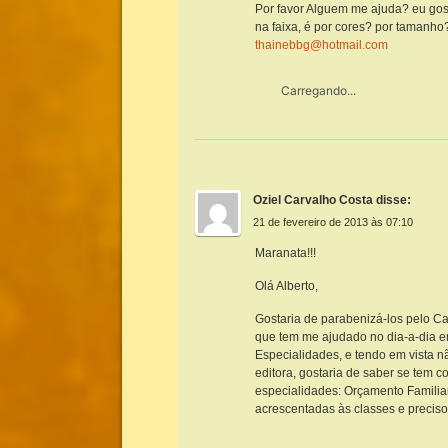
Por favor Alguem me ajuda? eu gos
na faixa, é por cores? por tamanh
thainebbg@hotmail.com
Carregando...
Oziel Carvalho Costa
disse:
21 de fevereiro de 2013 às 07:10
Maranata!!!
Olá Alberto,
Gostaria de parabenizá-los pelo C
que tem me ajudado no dia-a-dia 
Especialidades, e tendo em vista nã
editora, gostaria de saber se tem 
especialidades: Orçamento Familia
acrescentadas às classes e preciso 