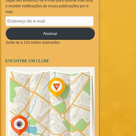
Digite seu endereço de e-mail para assinar este blog
e receber notificações de novas publicações por e-
mail.
Endereço
de
e-
Assinar
mail
Junte-se a 119 outros assinantes
ENCONTRE UM CLUBE