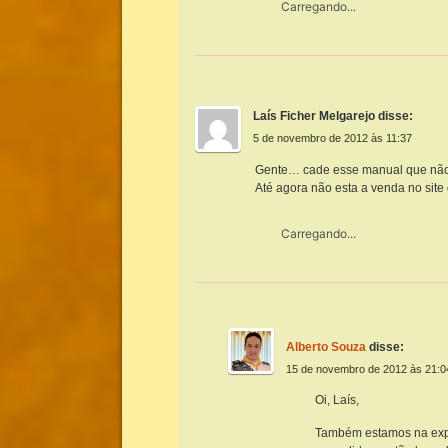
Carregando...
Laís Ficher Melgarejo
disse:
5 de novembro de 2012 às 11:37
Gente… cade esse manual que nã
Até agora não esta a venda no site
Carregando...
Alberto Souza
disse:
15 de novembro de 2012 às 21:0
Oi, Laís,
Também estamos na expec