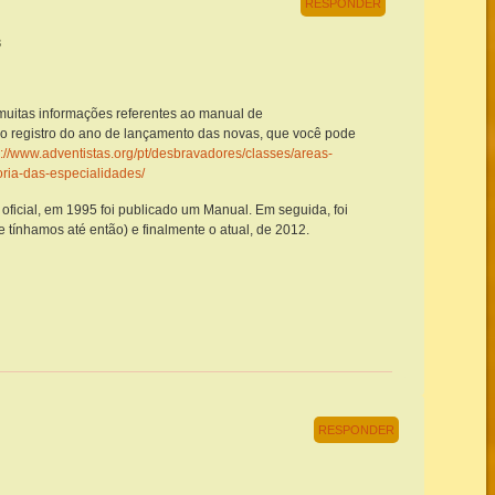
RESPONDER
3
muitas informações referentes ao manual de
o registro do ano de lançamento das novas, que você pode
p://www.adventistas.org/pt/desbravadores/classes/areas-
oria-das-especialidades/
oficial, em 1995 foi publicado um Manual. Em seguida, foi
 tínhamos até então) e finalmente o atual, de 2012.
RESPONDER