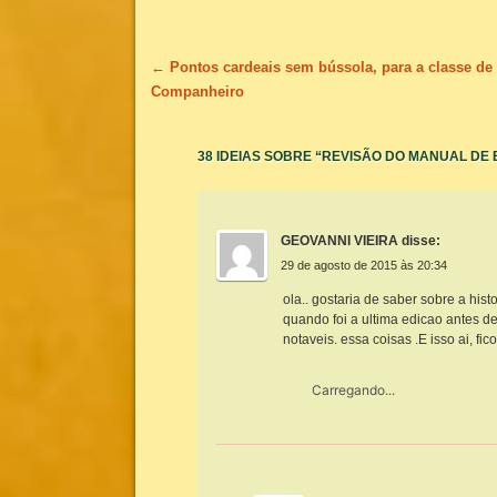
Navegação de posts
←
Pontos cardeais sem bússola, para a classe de
Companheiro
38 IDEIAS SOBRE “
REVISÃO DO MANUAL DE 
GEOVANNI VIEIRA
disse:
29 de agosto de 2015 às 20:34
ola.. gostaria de saber sobre a his
quando foi a ultima edicao antes 
notaveis. essa coisas .E isso ai, fi
Carregando...