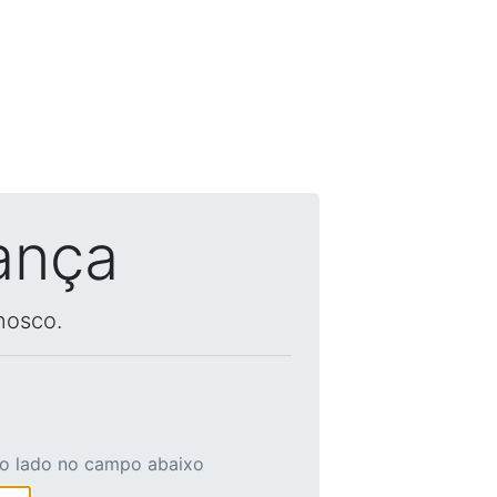
ança
nosco.
ao lado no campo abaixo