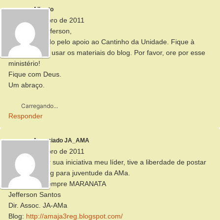
Alberto
22 de setembro de 2011
Boa tarde Jefferson,
Muito obrigado pelo apoio ao Cantinho da Unidade. Fique à
vontade para usar os materiais do blog. Por favor, ore por esse
ministério!
Fique com Deus.
Um abraço.
Carregando...
Responder
Associado JA_AMA
22 de setembro de 2011
Parabéns por sua iniciativa meu líder, tive a liberdade de postar
em nosso bolg para juventude da AMa.
1 Abraço e sempre MARANATA
Jefferson Santos
Dir. Assoc. JA-AMa
Blog:
http://amaja3reg.blogspot.com/