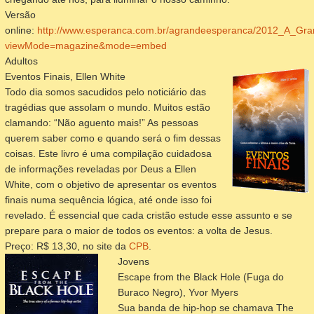
Versão
online:
http://www.esperanca.com.br/agrandeesperanca/2012_A_Gra
viewMode=magazine&mode=embed
Adultos
Eventos Finais, Ellen White
Todo dia somos sacudidos pelo noticiário das
tragédias que assolam o mundo. Muitos estão
clamando: “Não aguento mais!” As pessoas
querem saber como e quando será o fim dessas
coisas. Este livro é uma compilação cuidadosa
de informações reveladas por Deus a Ellen
White, com o objetivo de apresentar os eventos
finais numa sequência lógica, até onde isso foi
revelado. É essencial que cada cristão estude esse assunto e se
prepare para o maior de todos os eventos: a volta de Jesus.
Preço: R$ 13,30, no site da
CPB
.
Jovens
Escape from the Black Hole (
Fuga do
Buraco Negro)
, Yvor Myers
Sua banda de hip-hop se chamava
The