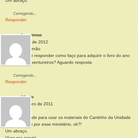
Um abraço.
Carregando...
Responder
Anonymous
25 de janeiro de 2012
Olá querido irmão
Você sabe me responder como faço para adquirir o livro do ano
do clube de aventureiros? Aguardo resposta
Carregando...
Responder
Alberto
25 de setembro de 2011
Olá Jônatas,
Fique à vontade para usar os materiais do Cantinho da Unidade
e ore também por esse ministério, ok?!
Um abraço.
Viver pra servir!