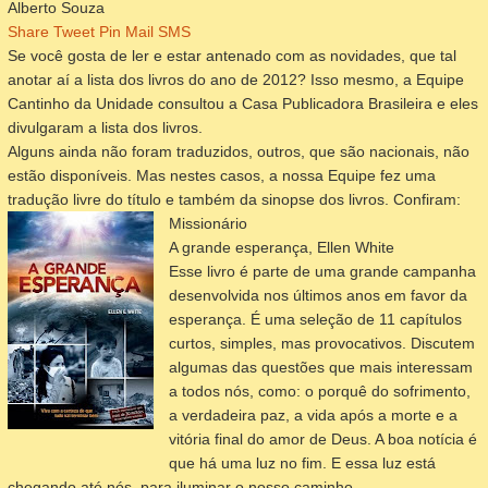
Alberto Souza
Share
Tweet
Pin
Mail
SMS
Se você gosta de ler e estar antenado com as novidades, que tal
anotar aí a lista dos livros do ano de 2012? Isso mesmo, a Equipe
Cantinho da Unidade consultou a Casa Publicadora Brasileira e eles
divulgaram a lista dos livros.
Alguns ainda não foram traduzidos, outros, que são nacionais, não
estão disponíveis. Mas nestes casos, a nossa Equipe fez uma
tradução livre do título e também da sinopse
dos livros
. Confiram:
Missionário
A grande esperança, Ellen White
Esse livro é parte de uma grande campanha
desenvolvida nos últimos anos em favor da
esperança. É uma seleção de 11 capítulos
curtos, simples, mas provocativos. Discutem
algumas das questões que mais interessam
a todos nós, como: o porquê do sofrimento,
a verdadeira paz, a vida após a morte e a
vitória final do amor de Deus. A boa notícia é
que há uma luz no fim. E essa luz está
chegando até nós, para iluminar o nosso caminho.