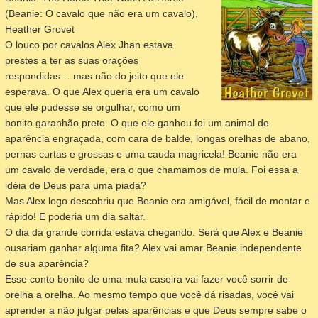
(Beanie: O cavalo que não era um cavalo),
Heather Grovet
O louco por cavalos Alex Jhan estava
prestes a ter as suas orações
respondidas… mas não do jeito que ele
esperava. O que Alex queria era um cavalo
que ele pudesse se orgulhar, como um
bonito garanhão preto. O que ele ganhou foi um animal de
aparência engraçada, com cara de balde, longas orelhas de abano,
pernas curtas e grossas e uma cauda magricela! Beanie não era
um cavalo de verdade, era o que chamamos de mula. Foi essa a
idéia de Deus para uma piada?
Mas Alex logo
descobriu que Beanie era amigável, fácil de montar e
rápido! E poderia um dia saltar.
O dia da grande corrida estava chegando. Será que Alex e Beanie
ousariam ganhar alguma fita? Alex vai amar Beanie independente
de sua aparência?
Esse conto bonito de uma mula caseira vai fazer você sorrir de
orelha a orelha. Ao mesmo tempo que você dá risadas, você vai
aprender a não julgar pelas aparências e que Deus sempre sabe o