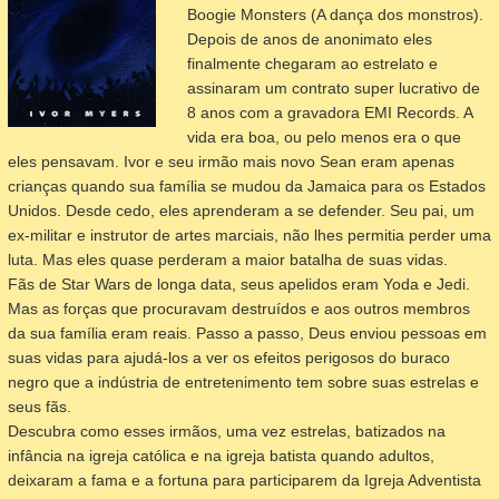
Boogie Monsters
(A dança dos monstros).
Depois de anos de anonimato eles
finalmente chegaram ao estrelato e
assinaram um contrato super lucrativo de
8 anos com a gravadora EMI Records. A
vida era boa, ou pelo menos era o que
eles pensavam. Ivor e seu irmão mais novo Sean eram apenas
crianças quando sua família se mudou da Jamaica para os Estados
Unidos. Desde cedo, eles aprenderam a se defender. Seu pai, um
ex-militar e instrutor de artes marciais, não lhes permitia perder uma
luta. Mas eles quase perderam a maior batalha de suas vidas.
Fãs de Star Wars de longa data, seus apelidos eram Yoda e Jedi.
Mas as forças que procuravam destruídos e aos outros membros
da sua família eram reais. Passo a passo, Deus enviou pessoas em
suas vidas para ajudá-los a ver os efeitos perigosos do buraco
negro que a indústria de entretenimento tem sobre suas estrelas e
seus fãs.
Descubra como esses irmãos, uma vez estrelas, batizados na
infância na igreja católica e na igreja batista quando adultos,
deixaram a fama e a fortuna para participarem da Igreja Adventista