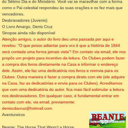
do Sétimo Dia e do Ministério. Você vai se maravilhar com a forma
como o Pai celestial respondeu às suas orações e os fez mais que
vencedores.
Desbravadores (Juvenis)
O Livro Amargo, Denis Cruz
Sinopse ainda não disponível
Atenção amigos, o autor do livro deu uma passada por aqui e
revelou:
“O que posso adiantar para vcs é que a história de 1844
será contada uma forma jamais vista”! Em contato via email, ele nos
propôs um projeto para incentivo da leitura. Os Clubes podem fazer
a compra dos livros diretamente na Casa e informar o endereço
dele. Assim, ele faz uma dedicatória nos livros e reenvia para os
Clubes. Outra maneira é fazer a compra direto com ele (ele adquire
na Casa, faz as dedicatórias e envia para os Clubes). Acreditamos
que com uma dedicatória do autor, fica mais fácil estimular a leitura
nos desbravadores.
Em qualquer caso, é
fundamental entrar em
contato com ele, via email, previamente:
deniscdacruz@hotmail.com.
Aventureiros
Beanie: The Horse That Wasn’t a Horse