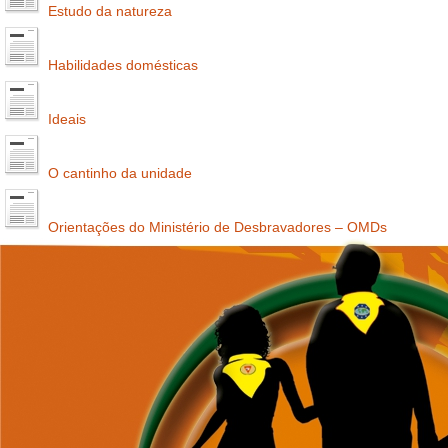
Estudo da natureza
Habilidades domésticas
Ideais
O cantinho da unidade
Orientações do Ministério de Desbravadores – OMDs