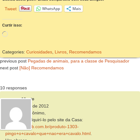
WhatsApp
Mais
Tweet
Curtir isso:
Carregando...
Categories:
Curiosidades
,
Livros
,
Recomendamos
previous post
Pegadas de animais, para a classe de Pesquisador
next post
[Não] Recomendamos
10 responses
Alberto
26 de janeiro de 2012
Boa tarde, Anônimo,
Você pode adquirí-lo pelo site da Casa:
http://www.cpb.com.br/produto-1303-
pingo+o+cavalo+que+nao+era+cavalo.html
.