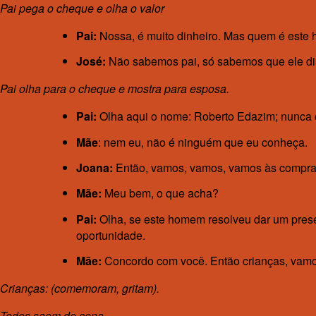
Pai pega o cheque e olha o valor
Pai:
Nossa, é muito dinheiro. Mas quem é est
José:
Não sabemos pai, só sabemos que ele diss
Pai olha para o cheque e mostra para esposa.
Pai:
Olha aqui o nome: Roberto Edazim; nunca ou
Mãe
: nem eu, não é ninguém que eu conheça.
Joana:
Então, vamos, vamos, vamos às compra
Mãe:
Meu bem, o que acha?
Pai:
Olha, se este homem resolveu dar um pres
oportunidade.
Mãe:
Concordo com você. Então crianças, vamo
Crianças: (comemoram, gritam).
Todos saem de cena.