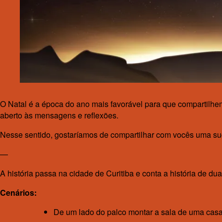
O Natal é a época do ano mais favorável para que compartilhe
aberto às mensagens e reflexões.
Nesse sentido, gostaríamos de compartilhar com vocês uma sug
—
A história passa na cidade de Curitiba e conta a história de dua
Cenários:
De um lado do palco montar a sala de uma casa 