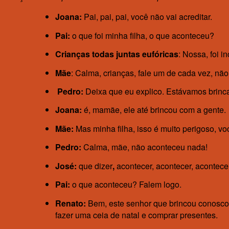
Joana:
Pai, pai, pai, você não vai acreditar.
Pai:
o que foi minha filha, o que aconteceu?
Crianças todas juntas eufóricas
: Nossa, foi i
Mãe
: Calma, crianças, fale um de cada vez, n
Pedro:
Deixa que eu explico. Estávamos brinc
Joana:
é, mamãe, ele até brincou com a gente.
Mãe:
Mas minha filha, isso é muito perigoso, v
Pedro:
Calma, mãe, não aconteceu nada!
José:
que dizer
,
acontecer, acontecer, acontece
Pai:
o que aconteceu? Falem logo.
Renato:
Bem, este senhor que brincou conosco 
fazer uma ceia de natal e comprar presentes.