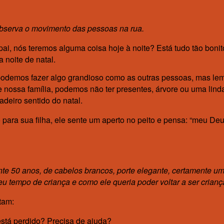
 observa o movimento das pessoas na rua.
pai, nós teremos alguma coisa hoje à noite? Está tudo tão boni
noite de natal.
podemos fazer algo grandioso como as outras pessoas, mas lemb
nossa família, podemos não ter presentes, árvore ou uma linda
deiro sentido do natal.
 para sua filha, ele sente um aperto no peito e pensa: “meu De
e 50 anos, de cabelos brancos, porte elegante, certamente um
 tempo de criança e como ele queria poder voltar a ser crianç
tam:
stá perdido? Precisa de ajuda?