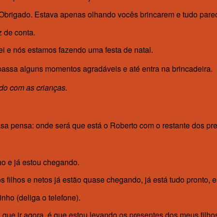
Obrigado. Estava apenas olhando vocês brincarem e tudo parece
 de conta.
ei e nós estamos fazendo uma festa de natal.
ssa alguns momentos agradáveis e até entra na brincadeira.
do com as crianças.
sa pensa: onde será que está o Roberto com o restante dos pres
o e já estou chegando.
filhos e netos já estão quase chegando, já está tudo pronto, e
nho (deliga o telefone).
que ir agora, é que estou levando os presentes dos meus filhos