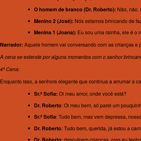
O homem de branco (Dr. Roberto):
Não, não. 
Menino 2 (José):
Nós estamos brincando de faz
Menina 1 (Joana):
Eu sou uma rainha, ele é o r
Narrador:
Aquele homem vai conversando com as crianças e pa
A cena se estende por alguns momentos com o senhor brincan
4ª Cena:
Enquanto isso, a senhora elegante que continua a arrumar a ca
Sr.ª Sofia:
Oi meu amor, onde você está?
Dr. Roberto
: Oi meu bem, só parei um pouquinh
Sr.ª Sofia
: Tudo bem, mas vem depressa, nossos 
Dr. Roberto
: Tudo bem, querida, já estou a cami
Dr. Roberto
: desculpem crianças, mas eu tenho 