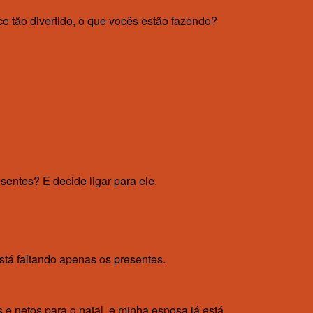
 tão divertido, o que vocês estão fazendo?
entes? E decide ligar para ele.
stá faltando apenas os presentes.
 e netos para o natal, e minha esposa já está