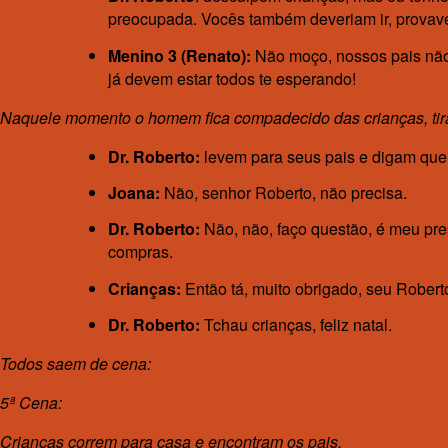
preocupada. Vocês também deveriam ir, provavel
Menino 3 (Renato):
Não moço, nossos pais não f
já devem estar todos te esperando!
Naquele momento o homem fica compadecido das crianças, tira
Dr. Roberto:
levem para seus pais e digam que é
Joana:
Não, senhor Roberto, não precisa.
Dr. Roberto:
Não, não, faço questão, é meu pres
compras.
Crianças:
Então tá, muito obrigado, seu Roberto
Dr. Roberto:
Tchau crianças, feliz natal.
Todos saem de cena:
5ª Cena:
Crianças correm para casa e encontram os pais.