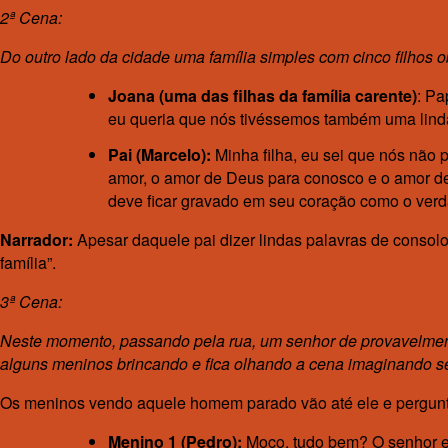
2ª Cena:
Do outro lado da cidade uma família simples com cinco filhos
Joana (uma das filhas da família carente)
: Pa
eu queria que nós tivéssemos também uma linda 
Pai (Marcelo):
Minha filha, eu sei que nós não 
amor, o amor de Deus para conosco e o amor de 
deve ficar gravado em seu coração como o verda
Narrador:
Apesar daquele pai dizer lindas palavras de consolo
família”.
3ª Cena:
Neste momento, passando pela rua, um senhor de provavelment
alguns meninos brincando e fica olhando a cena imaginando seu
Os meninos vendo aquele homem parado vão até ele e pergun
Menino 1 (Pedro):
Moço, tudo bem? O senhor e