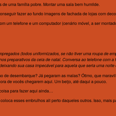
s de uma família pobre. Montar uma sala bem humilde.
onseguir fazer ao fundo imagens de fachada de lojas com deco
 um telefone e um computador (cenário móvel, a ser montado 
regados (todos uniformizados, se não tiver uma roupa de emp
nos preparativos da ceia de natal. Conversa ao telefone com a 
, deixando sua casa impecável para aquela que seria uma noite 
alão de desembarque? Já pegaram as malas? Ótimo, que maravilh
hora de vocês chegarem aqui. Um beijo, até daqui a pouco.
 coisa para fazer aqui ainda…
coloca esses embrulhos ali perto daqueles outros. Isso, mais pa