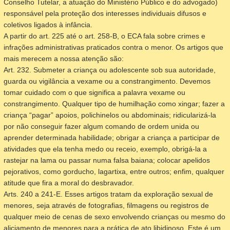
Conselho Tutelar, a atuação do Ministério Público e do advogado)
responsável pela proteção dos interesses individuais difusos e
coletivos ligados à infância.
A partir do art. 225 até o art. 258-B, o ECA fala sobre crimes e
infrações administrativas praticados contra o menor. Os artigos que
mais merecem a nossa atenção são:
Art. 232. Submeter a criança ou adolescente sob sua autoridade,
guarda ou vigilância a vexame ou a constrangimento.
Devemos
tomar cuidado com o que significa a palavra vexame ou
constrangimento. Qualquer tipo de humilhação como xingar; fazer a
criança “pagar” apoios, polichinelos ou abdominais; ridicularizá-la
por não conseguir fazer algum comando de ordem unida ou
aprender determinada habilidade; obrigar a criança a participar de
atividades que ela tenha medo ou receio, exemplo, obrigá-la a
rastejar na lama ou passar numa falsa baiana; colocar apelidos
pejorativos, como gorducho, lagartixa, entre outros; enfim, qualquer
atitude que fira a moral do desbravador.
Arts. 240 a 241-E.
Esses artigos tratam da exploração sexual de
menores, seja através de fotografias, filmagens ou registros de
qualquer meio de cenas de sexo envolvendo crianças ou mesmo do
aliciamento de menores para a prática de ato libidinoso. Este é um