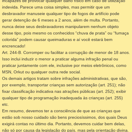
incapazes de provocar qualquer dano físico em caso de utilização
indevida.
Parece uma coisa simples, mas permitir que um
desbravador manuseie qualquer tipo de fogos de artifício pode
gerar detenção de 6 meses a 2 anos, além de multa. Portanto,
nunca deixe seus desbravadores manipularem nenhum objeto
desse tipo, pois mesmo os conhecidos “chuva de prata” ou “fumaça
colorida” podem causar queimaduras e aí você estará bem
encrencado!
Art. 244-B. Corromper ou facilitar a corrupção de menor de 18 anos.
Isso inclui induzir o menor a praticar alguma infração penal ou
praticar juntamente com ele, inclusive por meios eletrônicos, como
MSN, Orkut ou qualquer outra rede social.
Os demais artigos tratam sobre infrações administrativas, que são,
por exemplo, transportar crianças sem autorização (art. 251); não
fixar classificação indicativa nas atrações públicas (art. 252); exibir
qualquer tipo de programação inadequada às crianças (art. 255)
etc.
Em resumo, devemos ter a consciência de que as crianças que
estão sob nosso cuidado são bens preciosíssimos, dos quais Deus
exigirá contas no último dia. Portanto, devemos cuidar bem delas,
não só por causa da legislação do país, mas pela orientação divina.