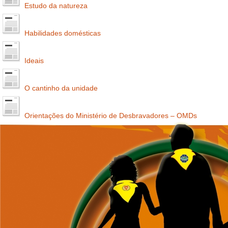
Estudo da natureza
Habilidades domésticas
Ideais
O cantinho da unidade
Orientações do Ministério de Desbravadores – OMDs