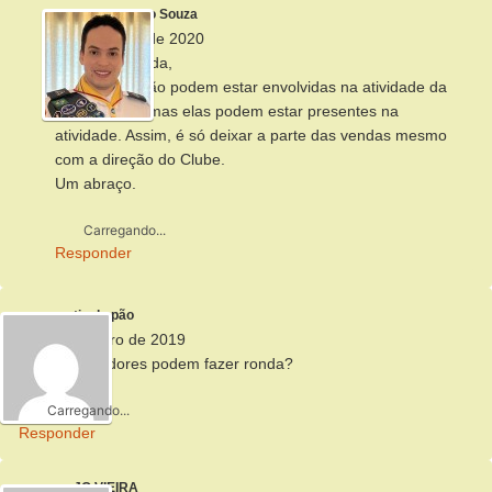
Alberto Souza
13 de março de 2020
Boa noite, Elyda,
As crianças não podem estar envolvidas na atividade da
venda em si, mas elas podem estar presentes na
atividade. Assim, é só deixar a parte das vendas mesmo
com a direção do Clube.
Um abraço.
Carregando...
Responder
tio do pão
5 de novembro de 2019
Os desbravadores podem fazer ronda?
Carregando...
Responder
JO VIEIRA