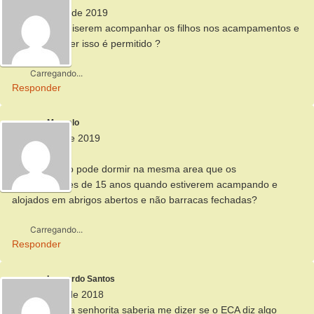
8 de outubro de 2019
Se os pais quiserem acompanhar os filhos nos acampamentos e
viaens de lazer isso é permitido ?
Carregando...
Responder
Marcelo
29 de julho de 2019
Pergunta:
O conselheiro pode dormir na mesma area que os
desbravadores de 15 anos quando estiverem acampando e
alojados em abrigos abertos e não barracas fechadas?
Carregando...
Responder
Leonardo Santos
9 de janeiro de 2018
Evini Souza, a senhorita saberia me dizer se o ECA diz algo