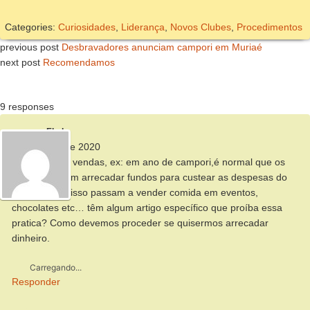
Categories:
Curiosidades
,
Liderança
,
Novos Clubes
,
Procedimentos
previous post
Desbravadores anunciam campori em Muriaé
next post
Recomendamos
9 responses
Elyda
9 de março de 2020
Em relação a vendas, ex: em ano de campori,é normal que os
clubes queiram arrecadar fundos para custear as despesas do
evento. Com isso passam a vender comida em eventos,
chocolates etc… têm algum artigo específico que proíba essa
pratica? Como devemos proceder se quisermos arrecadar
dinheiro.
Carregando...
Responder