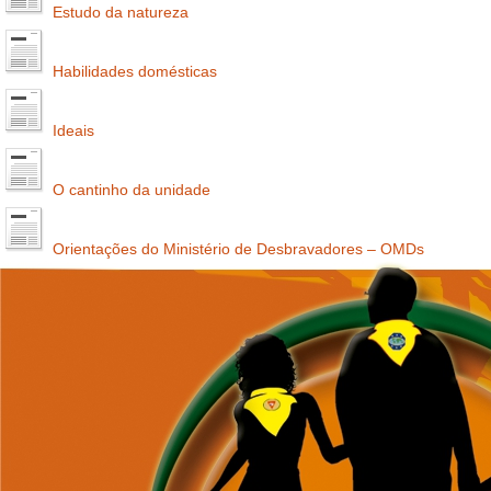
Estudo da natureza
Habilidades domésticas
Ideais
O cantinho da unidade
Orientações do Ministério de Desbravadores – OMDs