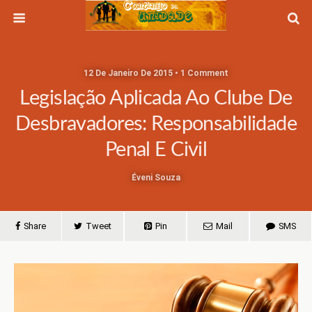
12 De Janeiro De 2015 • 1 Comment
Legislação Aplicada Ao Clube De
Desbravadores: Responsabilidade
Penal E Civil
Éveni Souza
Share
Tweet
Pin
Mail
SMS