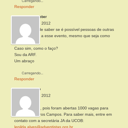
Carregando...
Responder
Luiz Kleber
18 de maio de 2012
Olá, gostaria de saber se é possível pessoas de outras
associações ir a esse evento, mesmo que seja como
apoio.
Caso sim, como o faço?
Sou da ARF.
Um abraço
Carregando...
Responder
Alberto
18 de maio de 2012
Olá, Luiz,
É possível sim, pois foram abertas 1000 vagas para
Clubes de outros Campos. Para saber mais, entre em
contato com a secretária JA da UCOB:
lenilda.alves@adventistas.org.br
.