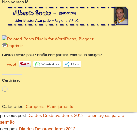
Nos vemos lá!
Imprimir
Gostou deste post? Então compartilhe com seus amigos!
WhatsApp
Mais
Tweet
Curtir isso:
Carregando...
Categories:
Camporis
,
Planejamento
previous post
Dia dos Desbravadores 2012 - orientações para o
sermão
next post
Dia dos Desbravadores 2012