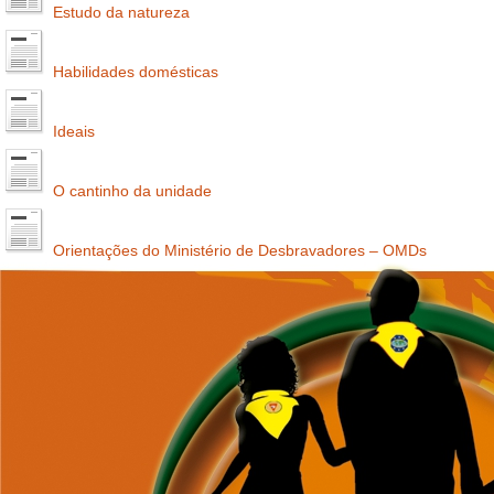
Estudo da natureza
Habilidades domésticas
Ideais
O cantinho da unidade
Orientações do Ministério de Desbravadores – OMDs