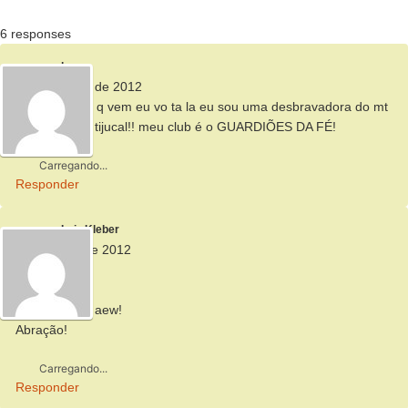
6 responses
bruna
27 de agosto de 2012
q legal sabdo q vem eu vo ta la eu sou uma desbravadora do mt
cuiaba bairro tijucal!! meu club é o GUARDIÕES DA FÉ!
Carregando...
Responder
Luiz Kleber
20 de maio de 2012
=D
Jóia!
Vlw pela dica aew!
Abração!
Carregando...
Responder