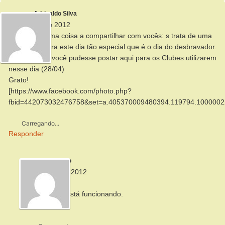
Adrinaldo Silva
26 de abril de 2012
Olá! Tenho uma coisa a compartilhar com vocês: s trata de uma
multimídia para este dia tão especial que é o dia do desbravador.
Gostaria que você pudesse postar aqui para os Clubes utilizarem
nesse dia (28/04)
Grato!
[https://www.facebook.com/photo.php?
fbid=442073032476758&set=a.405370009480394.119794.1000002
Carregando...
Responder
Alberto
29 de abril de 2012
Oi, Adrinaldo,
Seu link não está funcionando.
Um abraço.