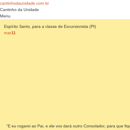
cantinhodaunidade.com.br
Cantinho da Unidade
Menu
Pular
Espírito Santo, para a classe de Excursionista (PI)
para
mar
11
o
conteúdo
“E eu rogarei ao Pai, e ele vos dará outro Consolador, para que 