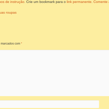
nos de instrução
. Crie um bookmark para o
link permanente
.
Comente 
uas roupas
o marcados com
*