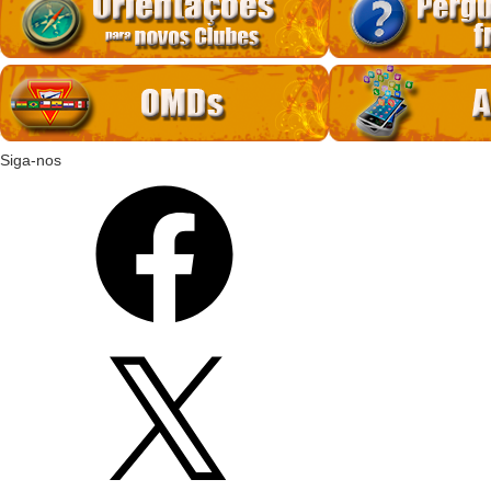
Siga-nos
Facebook
X