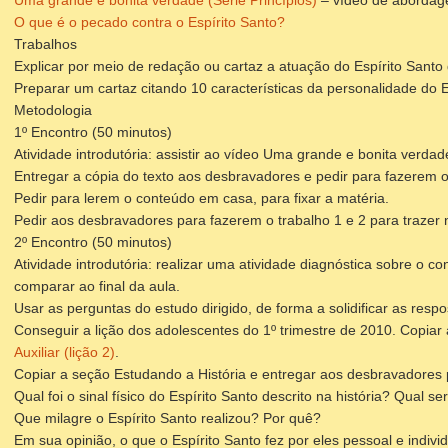
Uma grande e bonita verdade (Série Princípios)
– vídeo de abordagem
O que é o pecado contra o Espírito Santo?
Trabalhos
Explicar por meio de redação ou cartaz a atuação do Espírito Santo 
Preparar um cartaz citando 10 características da personalidade do E
Metodologia
1º Encontro (50 minutos)
Atividade introdutória: assistir ao vídeo Uma grande e bonita verdad
Entregar a cópia do texto aos desbravadores e pedir para fazerem o
Pedir para lerem o conteúdo em casa, para fixar a matéria.
Pedir aos desbravadores para fazerem o trabalho 1 e 2 para trazer 
2º Encontro (50 minutos)
Atividade introdutória: realizar uma atividade diagnóstica sobre 
comparar ao final da aula.
Usar as perguntas do estudo dirigido, de forma a solidificar as respo
Conseguir a lição dos adolescentes do 1º trimestre de 2010. Copiar
Auxiliar (lição 2)
.
Copiar a seção Estudando a História e entregar aos desbravadores 
Qual foi o sinal físico do Espírito Santo descrito na história? Qual 
Que milagre o Espírito Santo realizou? Por quê?
Em sua opinião, o que o Espírito Santo fez por eles pessoal e indiv