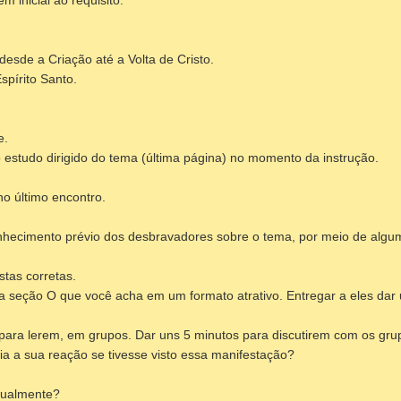
 inicial ao requisito.
desde a Criação até a Volta de Cristo.
spírito Santo.
e.
 estudo dirigido do tema (última página) no momento da instrução.
no último encontro.
o conhecimento prévio dos desbravadores sobre o tema, por meio de al
stas corretas.
 a seção O que você acha em um formato atrativo. Entregar a eles dar 
para lerem, em grupos. Dar uns 5 minutos para discutirem com os grup
seria a sua reação se tivesse visto essa manifestação?
idualmente?