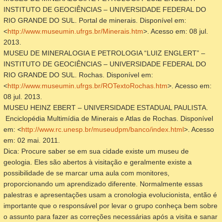
INSTITUTO DE GEOCIÊNCIAS – UNIVERSIDADE FEDERAL DO
RIO GRANDE DO SUL.
Portal de minerais
. Disponível em:
<
http://www.museumin.ufrgs.br/Minerais.htm
>. Acesso em: 08 jul.
2013.
MUSEU DE MINERALOGIA E PETROLOGIA “LUIZ ENGLERT” –
INSTITUTO DE GEOCIÊNCIAS – UNIVERSIDADE FEDERAL DO
RIO GRANDE DO SUL.
Rochas
. Disponível em:
<
http://www.museumin.ufrgs.br/ROTextoRochas.htm
>. Acesso em:
08 jul. 2013.
MUSEU HEINZ EBERT – UNIVERSIDADE ESTADUAL PAULISTA.
Enciclopédia Multimídia de Minerais e Atlas de Rochas.
Disponível
em: <
http://www.rc.unesp.br/museudpm/banco/index.html
>. Acesso
em: 02 mai. 2011.
Dica: Procure saber se em sua cidade existe um museu de
geologia. Eles são abertos à visitação e geralmente existe a
possibilidade de se marcar uma aula com monitores,
proporcionando um aprendizado diferente. Normalmente essas
palestras e apresentações usam a cronologia evolucionista, então é
importante que o responsável por levar o grupo conheça bem sobre
o assunto para fazer as correções necessárias após a visita e sanar