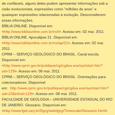
de confiáveis, alguns deles podem apresentar informações sob a
visão evolucionista, expressões como “milhões de anos” e
quaisquer expressões relacionadas à evolução. Desconsiderem
essas informações.
BÍBLIA ONLINE. Disponível em:
<
http://www.bibliaonline.com.br/nvi/
>. Acesso em: 02 mai. 2011.
BÍBLIA ONLINE.
Apocalipse 21
. Disponível em:
<
http://www.bibliaonline.com.br/nvi/ap/21
>. Acesso em: 02 mai.
2011.
CPRM – SERVIÇO GEOLÓGICO DO BRASIL.
Canal escola
.
Disponível em:
<
http://www.cprm.gov.br/publique/cgi/cgilua.exe/sys/start.htm?
sid=129
>. Acesso em: 08 mai. 2011.
CPRM – SERVIÇO GEOLÓGICO DO BRASIL.
Orientações para
colecionadores
. Disponível
em:
http://www.cprm.gov.br/publique/cgi/cgilua.exe/sys/start.htm?
sid=23&infoid=129
>. Acesso em: 08 mai. 2011.
FACULDADE DE GEOLOGIA – UNIVERSIDADE ESTADUAL DO RIO
DE JANEIRO.
Glossário
. Disponível em:
<
http://www.fgel.uerj.br/Dgrg/webdgrg/Timescale/Glossario.html
>.