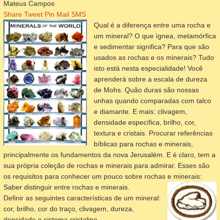
Mateus Campos
Share
Tweet
Pin
Mail
SMS
Qual é a diferença entre uma rocha e
um mineral? O que ígnea, metamórfica
e sedimentar significa? Para que são
usados as rochas e os minerais? Tudo
isto está nesta especialidade! Você
aprenderá sobre a escala de dureza
de Mohs. Quão duras são nossas
unhas quando comparadas com talco
e diamante. E mais: clivagem,
densidade específica, brilho, cor,
textura e cristais. Procurar referências
bíblicas para rochas e minerais,
principalmente os fundamentos da nova Jerusalém. E é claro, tem a
sua própria coleção de rochas e minerais para admirar. Esses são
os requisitos para conhecer um pouco sobre rochas e minerais:
Saber distinguir entre rochas e minerais.
Definir as seguintes características de um mineral:
cor, brilho, cor do traço, clivagem, dureza,
densidade e sistema cristalino.