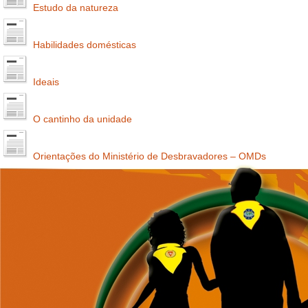
Estudo da natureza
Habilidades domésticas
Ideais
O cantinho da unidade
Orientações do Ministério de Desbravadores – OMDs