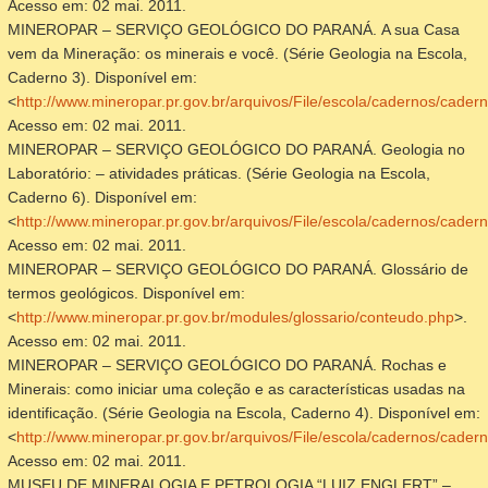
Acesso em: 02 mai. 2011.
MINEROPAR – SERVIÇO GEOLÓGICO DO PARANÁ.
A sua Casa
vem da Mineração: os minerais e você
. (Série Geologia na Escola,
Caderno 3). Disponível em:
<
http://www.mineropar.pr.gov.br/arquivos/File/escola/cadernos/cader
Acesso em: 02 mai. 2011.
MINEROPAR – SERVIÇO GEOLÓGICO DO PARANÁ.
Geologia no
Laboratório: – atividades práticas
. (Série Geologia na Escola,
Caderno 6). Disponível em:
<
http://www.mineropar.pr.gov.br/arquivos/File/escola/cadernos/cader
Acesso em: 02 mai. 2011.
MINEROPAR – SERVIÇO GEOLÓGICO DO PARANÁ.
Glossário de
termos geológicos
. Disponível em:
<
http://www.mineropar.pr.gov.br/modules/glossario/conteudo.php
>.
Acesso em: 02 mai. 2011.
MINEROPAR – SERVIÇO GEOLÓGICO DO PARANÁ.
Rochas e
Minerais: como iniciar uma coleção e as características usadas na
identificação
. (Série Geologia na Escola, Caderno 4). Disponível em:
<
http://www.mineropar.pr.gov.br/arquivos/File/escola/cadernos/cader
Acesso em: 02 mai. 2011.
MUSEU DE MINERALOGIA E PETROLOGIA “LUIZ ENGLERT” –