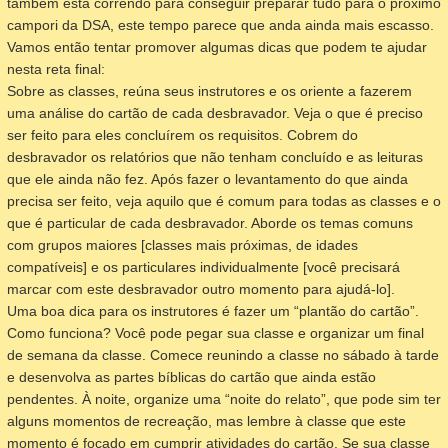
também está correndo para conseguir preparar tudo para o próximo
campori da DSA, este tempo parece que anda ainda mais escasso.
Vamos então tentar promover algumas dicas que podem te ajudar
nesta reta final:
Sobre as classes, reúna seus instrutores e os oriente a fazerem
uma análise do cartão de cada desbravador. Veja o que é preciso
ser feito para eles concluírem os requisitos. Cobrem do
desbravador os relatórios que não tenham concluído e as leituras
que ele ainda não fez. Após fazer o levantamento do que ainda
precisa ser feito, veja aquilo que é comum para todas as classes e o
que é particular de cada desbravador. Aborde os temas comuns
com grupos maiores [classes mais próximas, de idades
compatíveis] e os particulares individualmente [você precisará
marcar com este desbravador outro momento para ajudá-lo].
Uma boa dica para os instrutores é fazer um “plantão do cartão”.
Como funciona? Você pode pegar sua classe e organizar um final
de semana da classe. Comece reunindo a classe no sábado à tarde
e desenvolva as partes bíblicas do cartão que ainda estão
pendentes. À noite, organize uma “noite do relato”, que pode sim ter
alguns momentos de recreação, mas lembre à classe que este
momento é focado em cumprir atividades do cartão. Se sua classe