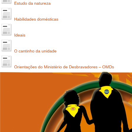
Estudo da natureza
Habilidades domésticas
Ideais
O cantinho da unidade
Orientações do Ministério de Desbravadores – OMDs