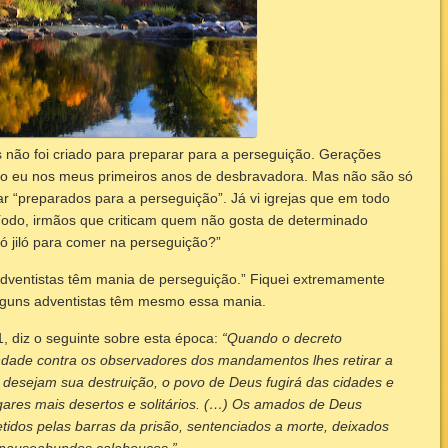
 não foi criado para preparar para a perseguição. Gerações
smo eu nos meus primeiros anos de desbravadora. Mas não são só
 “preparados para a perseguição”. Já vi igrejas que em todo
do, irmãos que criticam quem não gosta de determinado
só jiló para comer na perseguição?”
 adventistas têm mania de perseguição.” Fiquei extremamente
alguns adventistas têm mesmo essa mania.
31, diz o seguinte sobre esta época:
“Quando o decreto
ndade contra os observadores dos mandamentos lhes retirar a
desejam sua destruição, o povo de Deus fugirá das cidades e
ugares mais desertos e solitários. (…) Os amados de Deus
tidos pelas barras da prisão, sentenciados a morte, deixados
 nauseabundos calabouços.”