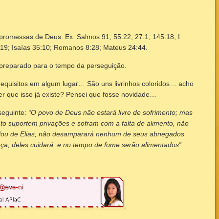
promessas de Deus. Ex. Salmos 91; 55:22; 27:1; 145:18; I
 4:19; Isaías 35:10; Romanos 8:28; Mateus 24:44.
 preparado para o tempo da perseguição.
requisitos em algum lugar… São uns livrinhos coloridos… acho
er que isso já existe? Pensei que fosse novidade…
 seguinte:
“O povo de Deus não estará livre de sofrimento; mas
o suportem privações e sofram com a falta de alimento, não
dou de Elias, não desamparará nenhum de seus abnegados
eça, deles cuidará; e no tempo de fome serão alimentados”.