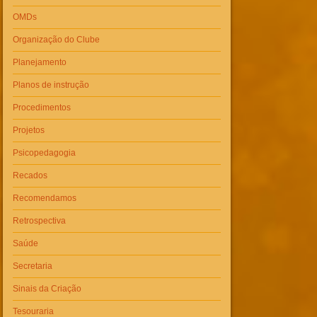
OMDs
Organização do Clube
Planejamento
Planos de instrução
Procedimentos
Projetos
Psicopedagogia
Recados
Recomendamos
Retrospectiva
Saúde
Secretaria
Sinais da Criação
Tesouraria