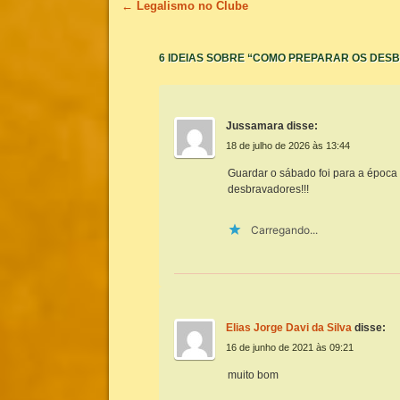
Navegação de posts
←
Legalismo no Clube
6 IDEIAS SOBRE “
COMO PREPARAR OS DESB
Jussamara
disse:
18 de julho de 2026 às 13:44
Guardar o sábado foi para a época 
desbravadores!!!
Carregando...
Elias Jorge Davi da Silva
disse:
16 de junho de 2021 às 09:21
muito bom