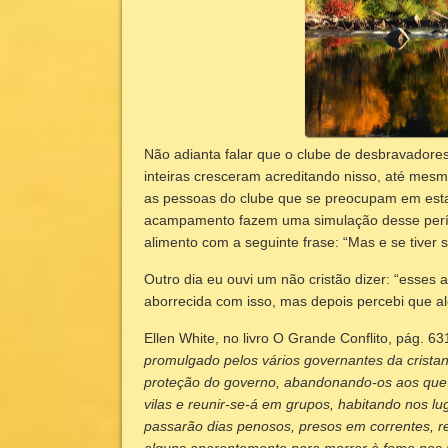
Não adianta falar que o clube de desbravadores
inteiras cresceram acreditando nisso, até me
as pessoas do clube que se preocupam em estar
acampamento fazem uma simulação desse perío
alimento com a seguinte frase: “Mas e se tiver 
Outro dia eu ouvi um não cristão dizer: “esses
aborrecida com isso, mas depois percebi que 
Ellen White, no livro O Grande Conflito, pág. 6
promulgado pelos vários governantes da crista
proteção do governo, abandonando-os aos que 
vilas e reunir-se-á em grupos, habitando nos l
passarão dias penosos, presos em correntes, re
alguns aparentemente para morrer à fome nos