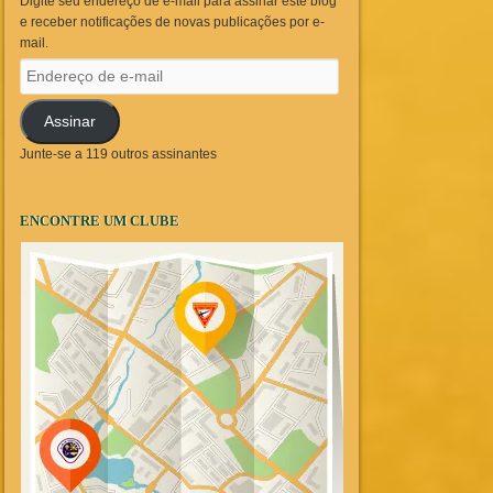
Digite seu endereço de e-mail para assinar este blog
e receber notificações de novas publicações por e-
mail.
Endereço
de
e-
Assinar
mail
Junte-se a 119 outros assinantes
ENCONTRE UM CLUBE