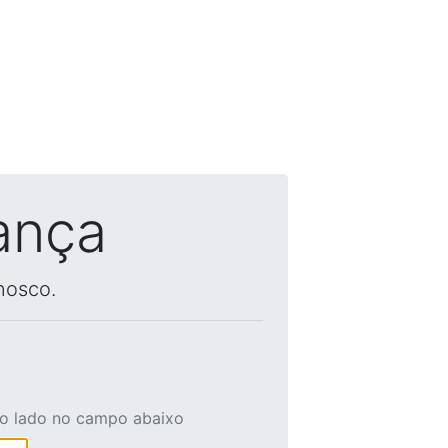
ança
nosco.
ao lado no campo abaixo