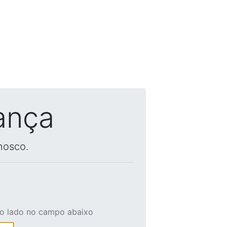
ança
nosco.
ao lado no campo abaixo