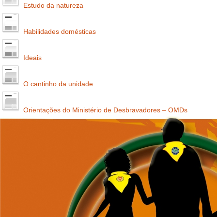
Estudo da natureza
Habilidades domésticas
Ideais
O cantinho da unidade
Orientações do Ministério de Desbravadores – OMDs