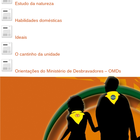
Estudo da natureza
Habilidades domésticas
Ideais
O cantinho da unidade
Orientações do Ministério de Desbravadores – OMDs