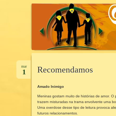
CANTINHO DA UNIDADE
CANTINHOD
Pular
para
mar
Recomendamos
1
o
conteúdo
Amado Inimigo
Meninas gostam muito de histórias de amor. O 
trazem misturadas na trama envolvente uma bo
Uma overdose desse tipo de leitura provoca ali
futuros relacionamentos.