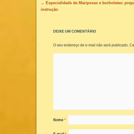
Navegação de posts
←
Especialidade de Mariposas e borboletas: prep
instrução
DEIXE UM COMENTÁRIO
O seu endereço de e-mail não será publicado.
Ca
Nome
*
E-mail
*