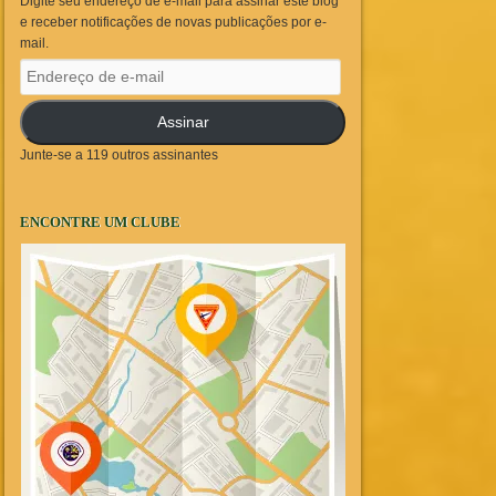
Digite seu endereço de e-mail para assinar este blog
e receber notificações de novas publicações por e-
mail.
Endereço
de
e-
Assinar
mail
Junte-se a 119 outros assinantes
ENCONTRE UM CLUBE