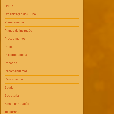
OMDs
Organização do Clube
Planejamento
Planos de instrução
Procedimentos
Projetos
Psicopedagogia
Recados
Recomendamos
Retrospectiva
Saúde
Secretaria
Sinais da Criação
Tesouraria