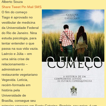
Alberto Souza
Share
Tweet
Pin
Mail
SMS
O fim do começo
Tiago é aprovado no
vestibular de medicina
da Universidade Federal
do Rio de Janeiro. Nina
estuda psicologia, para
tentar entender o que
passa na sua vida vazia.
Laércio e Júlia – em
uma séria crise de
relacionamento –
administram o
restaurante vegetariano
Vegevida. Letícia,
recém-formada em
história pela
Universidade de
Brasília, consegue seu
primeiro emprego em Santa Catarina. Rogério, seu noivo, é um