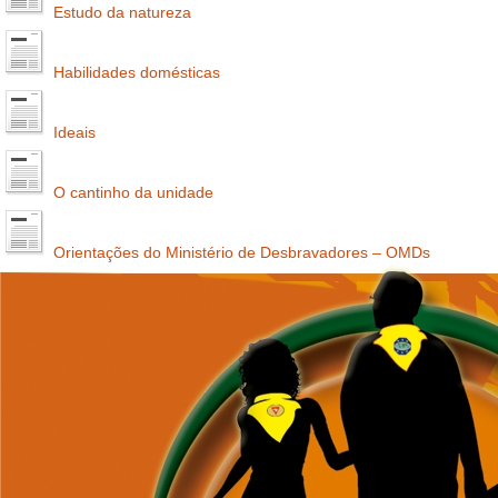
Estudo da natureza
Habilidades domésticas
Ideais
O cantinho da unidade
Orientações do Ministério de Desbravadores – OMDs