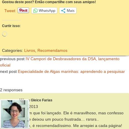
Gostou deste post? Então compartilhe com seus amigos!
WhatsApp
Mais
Tweet
Curtir isso:
Carregando...
Categories:
Livros
,
Recomendamos
previous post
IV Campori de Desbravadores da DSA, lançamento
oficial
next post
Especialidade de Algas marinhas: aprendendo a pesquisar
2 responses
Milena Gleice Farias
6 de abril de 2013
Li o livro assim que foi lançado. Ele é maravilhoso, mas confesso
que o final me deixou um pouco frustrada… rsrsrs..
Mesmo assim, é recomendadíssimo. Me arrepiei a cada página!