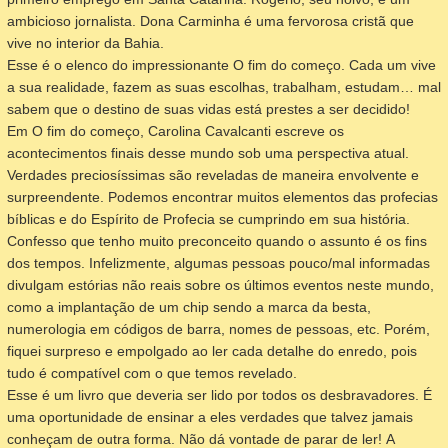
ambicioso jornalista. Dona Carminha é uma fervorosa cristã que
vive no interior da Bahia.
Esse é o elenco do impressionante O fim do começo. Cada um vive
a sua realidade, fazem as suas escolhas, trabalham, estudam… mal
sabem que o destino de suas vidas está prestes a ser decidido!
Em O fim do começo, Carolina Cavalcanti escreve os
acontecimentos finais desse mundo sob uma perspectiva atual.
Verdades preciosíssimas são reveladas de maneira envolvente e
surpreendente. Podemos encontrar muitos elementos das profecias
bíblicas e do Espírito de Profecia se cumprindo em sua história.
Confesso que tenho muito preconceito quando o assunto é os fins
dos tempos. Infelizmente, algumas pessoas pouco/mal informadas
divulgam estórias não reais sobre os últimos eventos neste mundo,
como a implantação de um chip sendo a marca da besta,
numerologia em códigos de barra, nomes de pessoas, etc. Porém,
fiquei surpreso e empolgado ao ler cada detalhe do enredo, pois
tudo é compatível com o que temos revelado.
Esse é um livro que deveria ser lido por todos os desbravadores. É
uma oportunidade de ensinar a eles verdades que talvez jamais
conheçam de outra forma. Não dá vontade de parar de ler! A