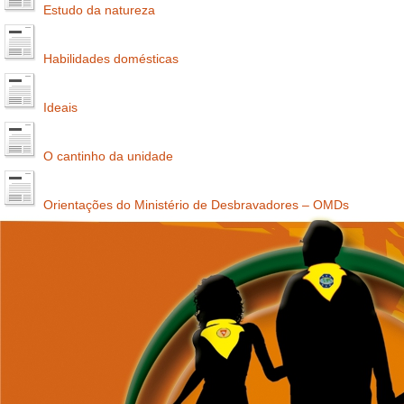
Estudo da natureza
Habilidades domésticas
Ideais
O cantinho da unidade
Orientações do Ministério de Desbravadores – OMDs