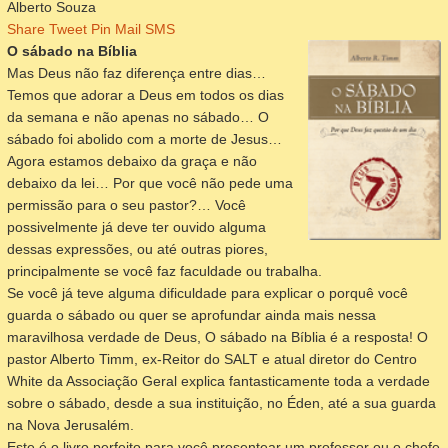
Alberto Souza
Share
Tweet
Pin
Mail
SMS
O sábado na Bíblia
Mas Deus não faz diferença entre dias…
Temos que adorar a Deus em todos os dias
da semana e não apenas no sábado… O
sábado foi abolido com a morte de Jesus…
Agora estamos debaixo da graça e não
debaixo da lei… Por que você não pede uma
permissão para o seu pastor?… Você
possivelmente já deve ter ouvido alguma
dessas expressões, ou até outras piores,
principalmente se você faz faculdade ou trabalha.
Se você já teve alguma dificuldade para explicar o porquê você
guarda o sábado ou quer se aprofundar ainda mais nessa
maravilhosa verdade de Deus, O sábado na Bíblia é a resposta! O
pastor Alberto Timm, ex-Reitor do SALT e atual diretor do Centro
White da Associação Geral explica fantasticamente toda a verdade
sobre o sábado, desde a sua instituição, no Éden, até a sua guarda
na Nova Jerusalém.
Este é o livro perfeito para você presentear um professor ou o chefe