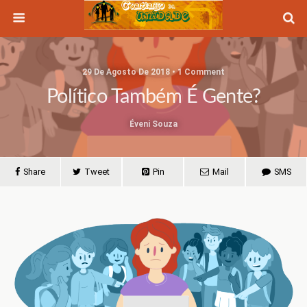
29 De Agosto De 2018 • 1 Comment
Político Também É Gente?
Éveni Souza
Share
Tweet
Pin
Mail
SMS