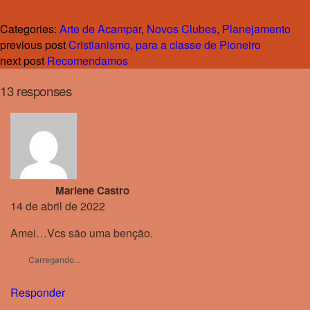
Categories:
Arte de Acampar
,
Novos Clubes
,
Planejamento
previous post
Cristianismo, para a classe de Pioneiro
next post
Recomendamos
13 responses
Marlene Castro
14 de abril de 2022
Amei…Vcs são uma benção.
Carregando...
Responder