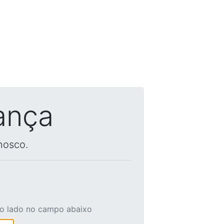
ança
nosco.
ao lado no campo abaixo