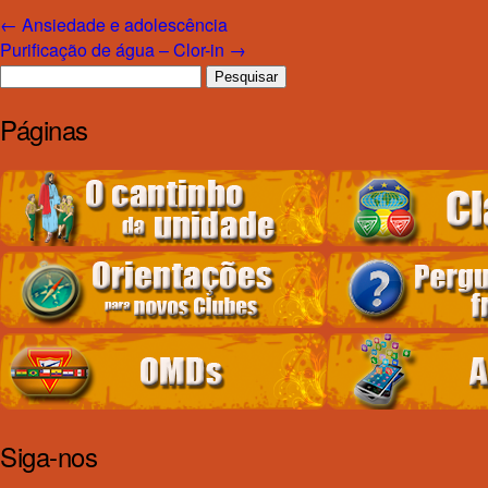
←
Ansiedade e adolescência
Purificação de água – Clor-in
→
Pesquisar
por:
Páginas
Siga-nos