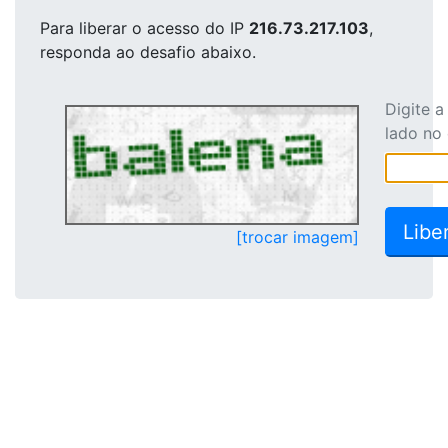
Para liberar o acesso
do IP
216.73.217.103
,
responda ao desafio abaixo.
Digite 
lado no
[trocar imagem]