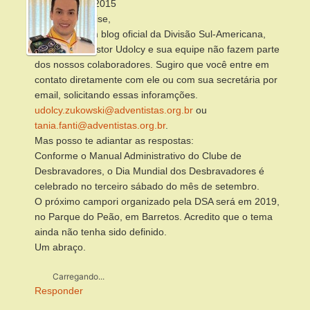
5 de julho de 2015
Boa tarde, Deise,
Este não é um blog oficial da Divisão Sul-Americana,
portanto, o pastor Udolcy e sua equipe não fazem parte
dos nossos colaboradores. Sugiro que você entre em
contato diretamente com ele ou com sua secretária por
email, solicitando essas inforamções.
udolcy.zukowski@adventistas.org.br
ou
tania.fanti@adventistas.org.br
.
Mas posso te adiantar as respostas:
Conforme o Manual Administrativo do Clube de
Desbravadores, o Dia Mundial dos Desbravadores é
celebrado no terceiro sábado do mês de setembro.
O próximo campori organizado pela DSA será em 2019,
no Parque do Peão, em Barretos. Acredito que o tema
ainda não tenha sido definido.
Um abraço.
Carregando...
Responder