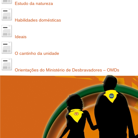
Estudo da natureza
Habilidades domésticas
Ideais
O cantinho da unidade
Orientações do Ministério de Desbravadores – OMDs