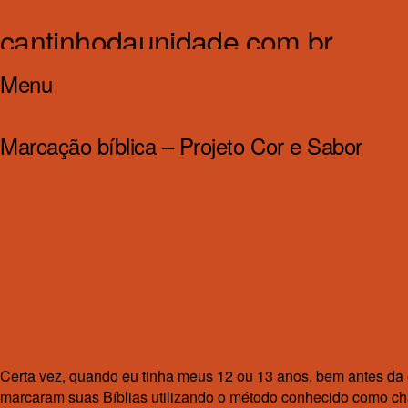
cantinhodaunidade.com.br
Menu
Cantinho da Unidade
Pular
Marcação bíblica – Projeto Cor e Sabor
para
o
jan
19
conteúdo
Certa vez, quando eu tinha meus 12 ou 13 anos, bem antes da 
marcaram suas Bíblias utilizando o método conhecido como chav