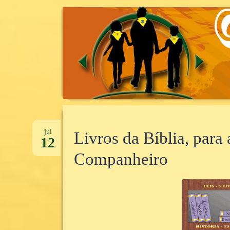
CANTINHO DA UNIDADE
CANTINHOD
Pular
para
jul
Livros da Bíblia, para
12
o
Companheiro
conteúdo