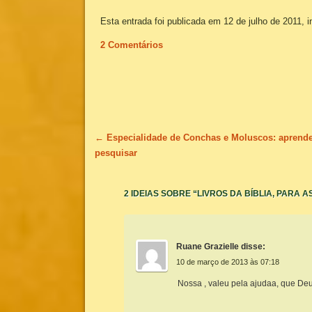
Esta entrada foi publicada em 12 de julho de 2011, 
2 Comentários
Navegação de posts
←
Especialidade de Conchas e Moluscos: aprend
pesquisar
2 IDEIAS SOBRE “
LIVROS DA BÍBLIA, PARA 
Ruane Grazielle
disse:
10 de março de 2013 às 07:18
Nossa , valeu pela ajudaa, que Deu