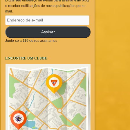
Digite seu endereço de e-mail para assinar este blog
e receber notificações de novas publicações por e-
mail.
Endereço
de
e-
Assinar
mail
Junte-se a 119 outros assinantes
ENCONTRE UM CLUBE