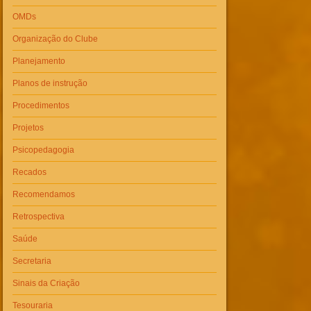
OMDs
Organização do Clube
Planejamento
Planos de instrução
Procedimentos
Projetos
Psicopedagogia
Recados
Recomendamos
Retrospectiva
Saúde
Secretaria
Sinais da Criação
Tesouraria