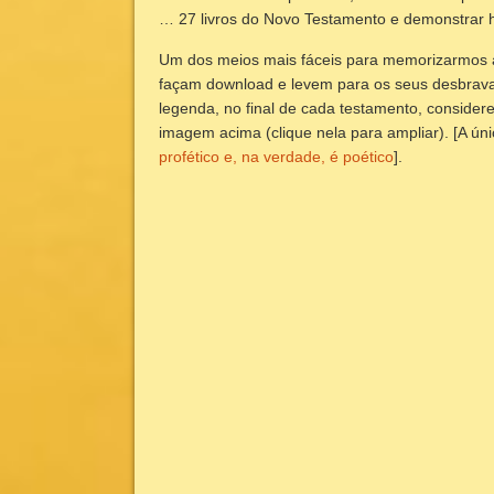
… 27 livros do Novo Testamento e demonstrar h
Um dos meios mais fáceis para memorizarmos al
façam download e levem para os seus desbrava
legenda, no final de cada testamento, considere
imagem acima (clique nela para ampliar). [A ú
profético e, na verdade, é poético
].