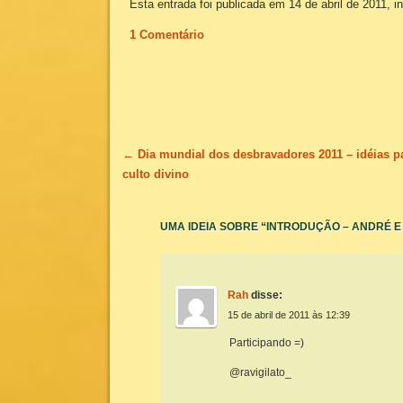
Esta entrada foi publicada em 14 de abril de 2011, i
1 Comentário
Navegação de posts
←
Dia mundial dos desbravadores 2011 – idéias p
culto divino
UMA IDEIA SOBRE “
INTRODUÇÃO – ANDRÉ E
Rah
disse:
15 de abril de 2011 às 12:39
Participando =)
@ravigilato_