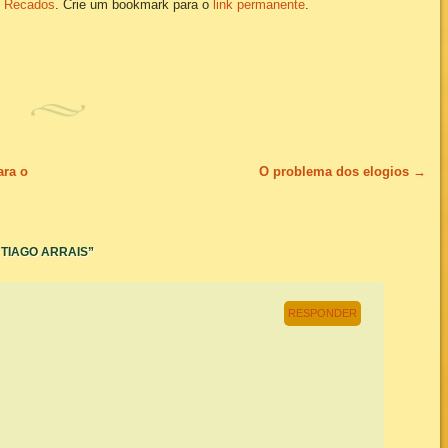
n
Recados
. Crie um bookmark para o
link permanente
.
ara o
O problema dos elogios
→
 TIAGO ARRAIS
”
RESPONDER