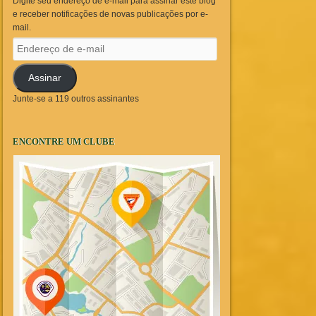
Digite seu endereço de e-mail para assinar este blog
e receber notificações de novas publicações por e-
mail.
Endereço
de
e-
Assinar
mail
Junte-se a 119 outros assinantes
ENCONTRE UM CLUBE