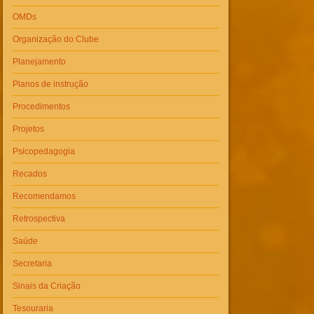
OMDs
Organização do Clube
Planejamento
Planos de instrução
Procedimentos
Projetos
Psicopedagogia
Recados
Recomendamos
Retrospectiva
Saúde
Secretaria
Sinais da Criação
Tesouraria