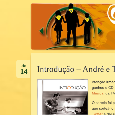
CANTINHO DA UNIDADE
CANTINHOD
Pular
para
abr
Introdução – André e 
14
o
conteúdo
Atenção irmã
ganhou o CD 
Música
, da T
O sorteio foi 
que sorteá-lo
Twitter
e dar u