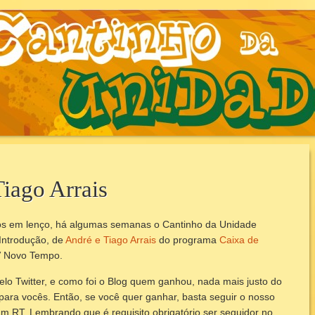
AUNIDADE.COM.B
Tiago Arrais
os em lenço, há algumas semanas o Cantinho da Unidade
Introdução, de
André e Tiago Arrais
do programa
Caixa de
V Novo Tempo.
pelo Twitter, e como foi o Blog quem ganhou, nada mais justo do
 para vocês. Então, se você quer ganhar, basta seguir o nosso
m RT. Lembrando que é requisito obrigatório ser seguidor no