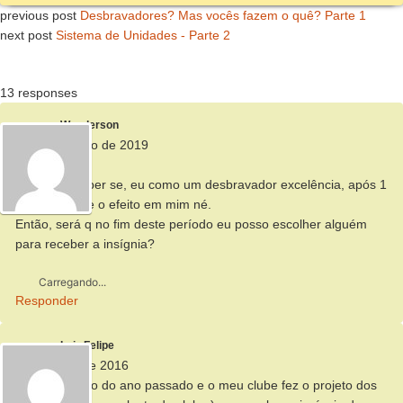
previous post
Desbravadores? Mas vocês fazem o quê? Parte 1
next post
Sistema de Unidades - Parte 2
13 responses
Wanderson
8 de setembro de 2019
Oi Alberto
Eu queria saber se, eu como um desbravador excelência, após 1
ano ela perde o efeito em mim né.
Então, será q no fim deste período eu posso escolher alguém
para receber a insígnia?
Carregando...
Responder
Luiz Felipe
18 de julho de 2016
Entrei no meio do ano passado e o meu clube fez o projeto dos