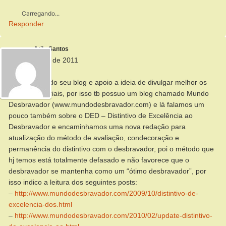
Carregando...
Responder
Atila Santos
31 de janeiro de 2011
Olá Alberto,
Gosto muito do seu blog e apoio a ideia de divulgar melhor os
nossos materiais, por isso tb possuo um blog chamado Mundo
Desbravador (www.mundodesbravador.com) e lá falamos um
pouco também sobre o DED – Distintivo de Excelência ao
Desbravador e encaminhamos uma nova redação para
atualização do método de avaliação, condecoração e
permanência do distintivo com o desbravador, poi o método que
hj temos está totalmente defasado e não favorece que o
desbravador se mantenha como um “ótimo desbravador”, por
isso indico a leitura dos seguintes posts:
–
http://www.mundodesbravador.com/2009/10/distintivo-de-
excelencia-dos.html
–
http://www.mundodesbravador.com/2010/02/update-distintivo-