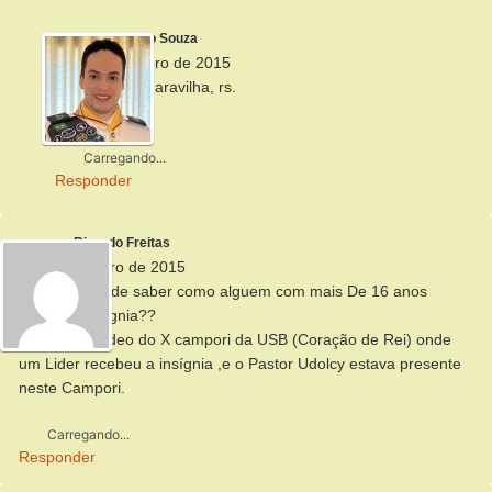
Alberto Souza
10 de dezembro de 2015
Oi, Ricardo, maravilha, rs.
Um abraço.
Carregando...
Responder
Ricardo Freitas
9 de novembro de 2015
Olá, gostsria de saber como alguem com mais De 16 anos
recebe a insígnia??
Pois vi Um video do X campori da USB (Coração de Rei) onde
um Lider recebeu a insígnia ,e o Pastor Udolcy estava presente
neste Campori.
Carregando...
Responder