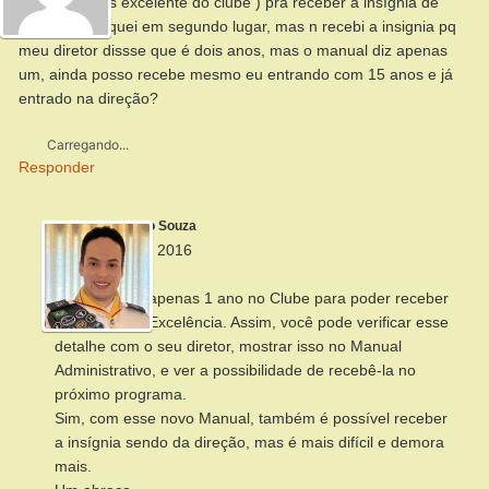
7+ ( os 7 mais excelente do clube ) pra receber a insígnia de
excelência, fiquei em segundo lugar, mas n recebi a insignia pq
meu diretor dissse que é dois anos, mas o manual diz apenas
um, ainda posso recebe mesmo eu entrando com 15 anos e já
entrado na direção?
Carregando...
Responder
Alberto Souza
18 de julho de 2016
Olá, Luiz,
É necessário apenas 1 ano no Clube para poder receber
a Insígnia de Excelência. Assim, você pode verificar esse
detalhe com o seu diretor, mostrar isso no Manual
Administrativo, e ver a possibilidade de recebê-la no
próximo programa.
Sim, com esse novo Manual, também é possível receber
a insígnia sendo da direção, mas é mais difícil e demora
mais.