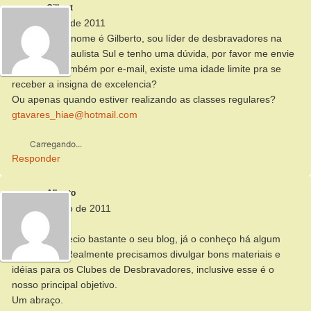
Gilbert
24 de março de 2011
Alberto, meu nome é Gilberto, sou líder de desbravadores na
Associação Paulista Sul e tenho uma dúvida, por favor me envie
a resposta também por e-mail, existe uma idade limite pra se
receber a insigna de excelencia?
Ou apenas quando estiver realizando as classes regulares?
gtavares_hiae@hotmail.com
Carregando...
Responder
Alberto
3 de fevereiro de 2011
Oi Átila,
Também aprecio bastante o seu blog, já o conheço há algum
tempo… rs. Realmente precisamos divulgar bons materiais e
idéias para os Clubes de Desbravadores, inclusive esse é o
nosso principal objetivo.
Um abraço.