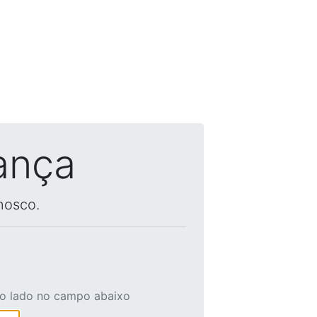
ança
nosco.
ao lado no campo abaixo