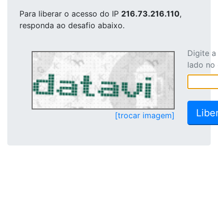
Para liberar o acesso
do IP
216.73.216.110
,
responda ao desafio abaixo.
Digite 
lado no
[trocar imagem]