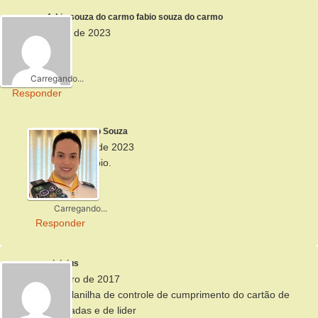
fabio souza do carmo fabio souza do carmo
24 de janeiro de 2023
muito bom
Carregando...
Responder
Alberto Souza
26 de janeiro de 2023
Obrigado, Fábio.
Forte abraço!
Carregando...
Responder
vinicius
28 de fevereiro de 2017
queria uma planilha de controle de cumprimento do cartão de
clases agrupadas e de lider