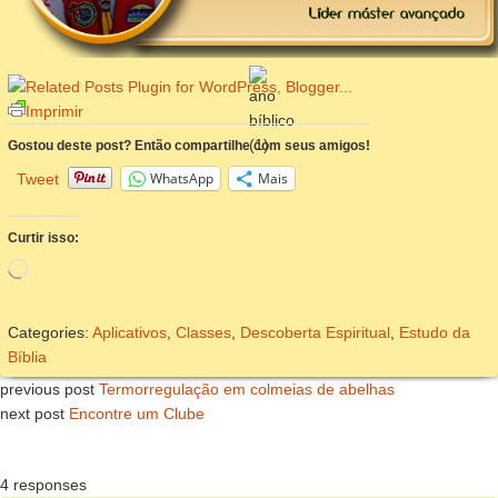
Imprimir
Gostou deste post? Então compartilhe com seus amigos!
WhatsApp
Mais
Tweet
Curtir isso:
Carregando...
Categories:
Aplicativos
,
Classes
,
Descoberta Espiritual
,
Estudo da
Bíblia
previous post
Termorregulação em colmeias de abelhas
next post
Encontre um Clube
4 responses