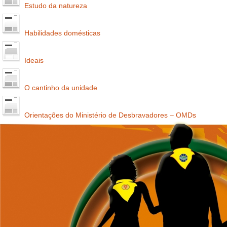
Estudo da natureza
Habilidades domésticas
Ideais
O cantinho da unidade
Orientações do Ministério de Desbravadores – OMDs