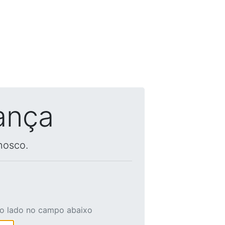
ança
nosco.
ao lado no campo abaixo