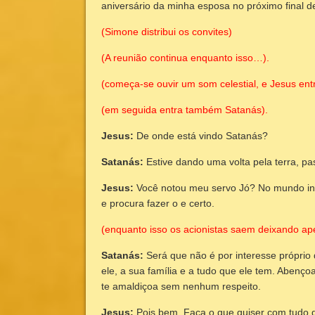
aniversário da minha esposa no próximo final d
(Simone distribui os convites)
(A reunião continua enquanto isso…).
(começa-se ouvir um som celestial, e Jesus ent
(em seguida entra também Satanás).
Jesus:
De onde está vindo Satanás?
Satanás:
Estive dando uma volta pela terra, pa
Jesus:
Você notou meu servo Jó? No mundo in
e procura fazer o e certo.
(enquanto isso os acionistas saem deixando ap
Satanás:
Será que não é por interesse própri
ele, a sua família e a tudo que ele tem. Abenço
te amaldiçoa sem nenhum respeito.
Jesus:
Pois bem. Faça o que quiser com tudo