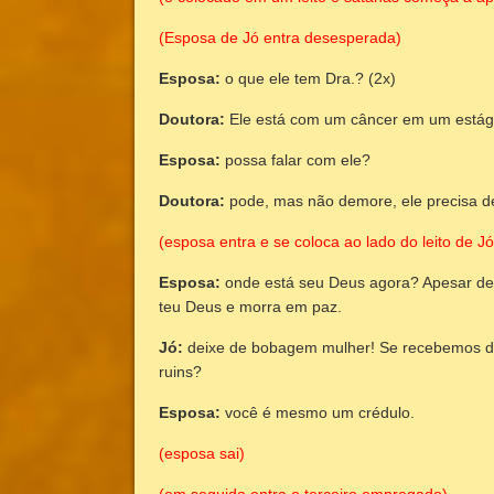
(Esposa de Jó entra desesperada)
Esposa:
o que ele tem Dra.? (2x)
Doutora:
Ele está com um câncer em um estági
Esposa:
possa falar com ele?
Doutora:
pode, mas não demore, ele precisa d
(esposa entra e se coloca ao lado do leito de Jó
Esposa:
onde está seu Deus agora? Apesar de 
teu Deus e morra em paz.
Jó:
deixe de bobagem mulher! Se recebemos d
ruins?
Esposa:
você é mesmo um crédulo.
(esposa sai)
(em seguida entra o terceiro empregado)