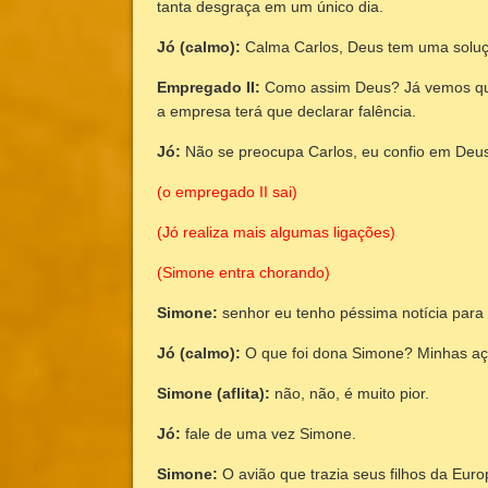
tanta desgraça em um único dia.
Jó (calmo):
Calma Carlos, Deus tem uma soluç
Empregado II:
Como assim Deus? Já vemos que 
a empresa terá que declarar falência.
Jó:
Não se preocupa Carlos, eu confio em Deu
(o empregado II sai)
(Jó realiza mais algumas ligações)
(Simone entra chorando)
Simone:
senhor eu tenho péssima notícia para 
Jó (calmo):
O que foi dona Simone? Minhas aç
Simone (aflita):
não, não, é muito pior.
Jó:
fale de uma vez Simone.
Simone:
O avião que trazia seus filhos da Euro