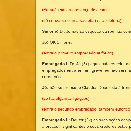
(Satanás sai da presença de Jesus)
(Jó conversa com a secretaria ao telefone)
Simone:
Dr. Jó não se esqueça da reunião com
Jó:
OK Simone.
(entra o primeiro empregado eufórico)
Empregado I:
Dr. Jó (3x) aqui estão os relatór
empregados entraram em greve, eu não sei mai
sobre nós.
Jó:
não se preocupe Cláudio, Deus está à fren
(Jó faz algumas ligações)
(entra o segundo empregado, também eufórico)
Empregado II:
Doutor (2x) as suas ações desp
a preços insignificantes e seus credores estão