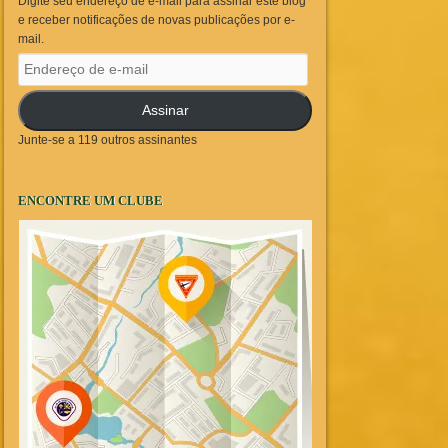
Digite seu endereço de e-mail para assinar este blog
e receber notificações de novas publicações por e-
mail.
Endereço
de
e-
Assinar
mail
Junte-se a 119 outros assinantes
ENCONTRE UM CLUBE