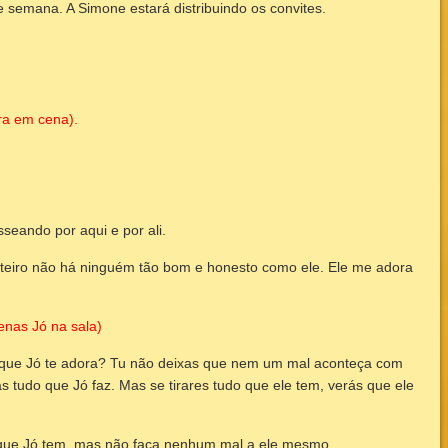
e semana. A Simone estará distribuindo os convites.
ra em cena).
sseando por aqui e por ali.
teiro não há ninguém tão bom e honesto como ele. Ele me adora
enas Jó na sala)
o que Jó te adora? Tu não deixas que nem um mal aconteça com
as tudo que Jó faz. Mas se tirares tudo que ele tem, verás que ele
 que Jó tem, mas não faça nenhum mal a ele mesmo.