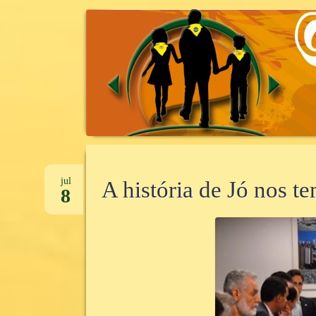
CANTINHO DA UNIDADE
CANTINHOD
Pular
para
jul
A história de Jó nos 
8
o
conteúdo