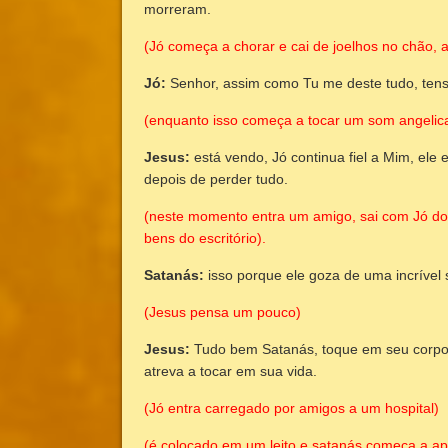
morreram.
(Jó começa a chorar e cai de joelhos no chão, ar
Jó:
Senhor, assim como Tu me deste tudo, tens o
(enquanto isso começa a tocar um som angelica
Jesus:
está vendo, Jó continua fiel a Mim, el
depois de perder tudo.
(neste momento entra um amigo, sai com Jó do 
bens do escritório).
Satanás:
isso porque ele goza de uma incrível
(Jesus pensa um pouco)
Jesus:
Tudo bem Satanás, toque em seu corpo,
atreva a tocar em sua vida.
(Jó entra carregado por amigos a um hospital)
(é colocado em um leito e satanás começa a ape