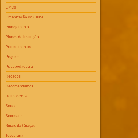
OMDs
Organização do Clube
Planejamento
Planos de instrução
Procedimentos
Projetos
Psicopedagogia
Recados
Recomendamos
Retrospectiva
Saúde
Secretaria
Sinais da Criação
Tesouraria