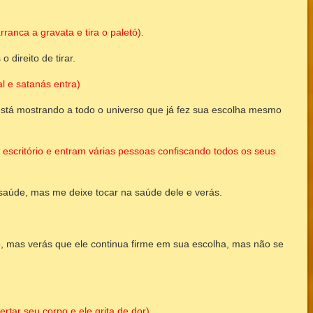
ranca a gravata e tira o paletó).
 direito de tirar.
l e satanás entra)
e está mostrando a todo o universo que já fez sua escolha mesmo
escritório e entram várias pessoas confiscando todos os seus
 saúde, mas me deixe tocar na saúde dele e verás.
 mas verás que ele continua firme em sua escolha, mas não se
rtar seu corpo e ele grita de dor)