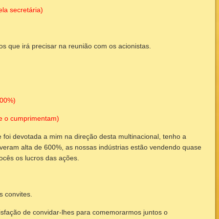
la secretária)
os que irá precisar na reunião com os acionistas.
600%)
 e o cumprimentam)
 foi devotada a mim na direção desta multinacional, tenho a
iveram alta de 600%, as nossas indústrias estão vendendo quase
ocês os lucros das ações.
s convites.
isfação de convidar-lhes para comemorarmos juntos o