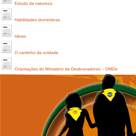
Estudo da natureza
Habilidades domésticas
Ideais
O cantinho da unidade
Orientações do Ministério de Desbravadores – OMDs