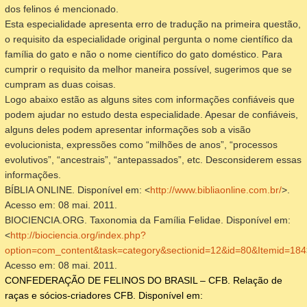
dos felinos é mencionado.
Esta especialidade apresenta erro de tradução na primeira questão,
o requisito da especialidade original pergunta o nome científico da
família do gato e não o nome científico do gato doméstico. Para
cumprir o requisito da melhor maneira possível, sugerimos que se
cumpram as duas coisas.
Logo abaixo estão as alguns sites com informações confiáveis que
podem ajudar no estudo desta especialidade. Apesar de confiáveis,
alguns deles podem apresentar informações sob a visão
evolucionista, expressões como “milhões de anos”, “processos
evolutivos”, “ancestrais”, “antepassados”, etc. Desconsiderem essas
informações.
BÍBLIA ONLINE. Disponível em: <
http://www.bibliaonline.com.br/
>.
Acesso em: 08 mai. 2011.
BIOCIENCIA.ORG.
Taxonomia da Família Felidae
. Disponível em:
<
http://biociencia.org/index.php?
option=com_content&task=category&sectionid=12&id=80&Itemid=184
Acesso em: 08 mai. 2011.
CONFEDERAÇÃO DE FELINOS DO BRASIL – CFB.
Relação de
raças e sócios-criadores CFB
. Disponível em: