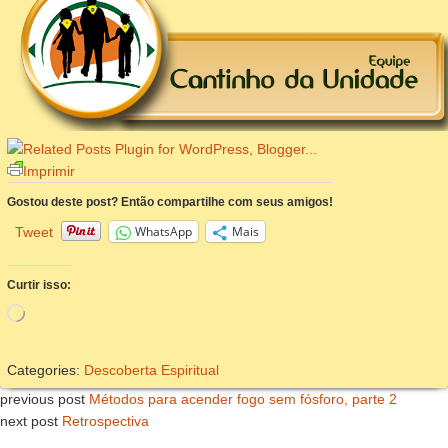
Imprimir
Gostou deste post? Então compartilhe com seus amigos!
WhatsApp
Mais
Tweet
Curtir isso:
Carregando...
Categories:
Descoberta Espiritual
previous post
Métodos para acender fogo sem fósforo, parte 2
next post
Retrospectiva