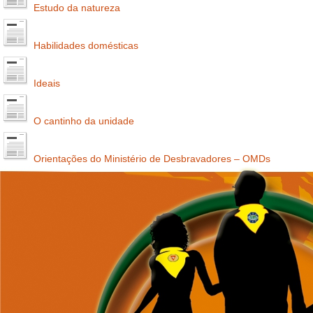
Estudo da natureza
Habilidades domésticas
Ideais
O cantinho da unidade
Orientações do Ministério de Desbravadores – OMDs